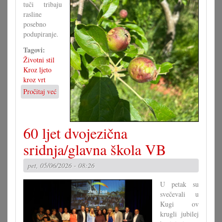
tuči tribaju
rasline
posebno
podupiranje.
Tagovi:
Životni stil
Kroz ljeto
kroz vrt
Pročitaj već
o
Kad
tuča
pohara
60 ljet dvojezična
vrte
sridnja/glavna škola VB
pet, 05/06/2026 - 08:26
U petak su
svečevali u
Kugi ov
krugli jubilej