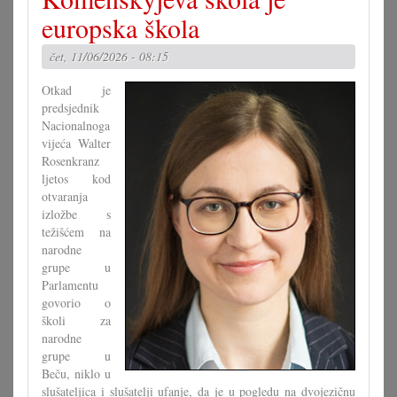
križaljke
europska škola
za
misec
čet, 11/06/2026 - 08:15
maj
Otkad je
predsjednik
Nacionalnoga
vijeća Walter
Rosenkranz
ljetos kod
otvaranja
izložbe s
težišćem na
narodne
grupe u
Parlamentu
govorio o
školi za
narodne
grupe u
Beču, niklo u
slušateljica i slušatelji ufanje, da je u pogledu na dvojezičnu