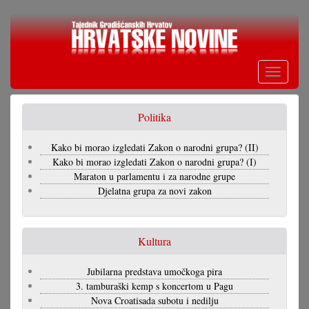
Skoči
na
glavni
sadržaj
Toggle
navigati
Politika
Kako bi morao izgledati Zakon o narodni grupa? (II)
Kako bi morao izgledati Zakon o narodni grupa? (I)
Maraton u parlamentu i za narodne grupe
Djelatna grupa za novi zakon
Kultura
Jubilarna predstava umočkoga pira
3. tamburaški kemp s koncertom u Pagu
Nova Croatisada subotu i nedilju