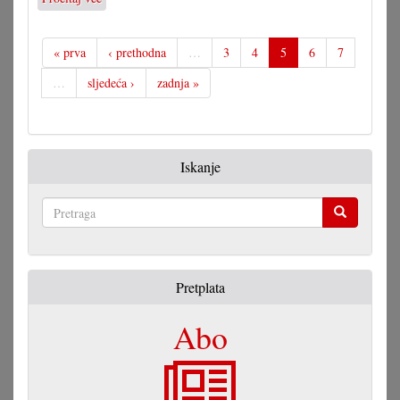
Dostojno
svečevanje
55.
« prva
‹ prethodna
…
3
4
5
6
7
obljetnice
…
sljedeća ›
zadnja »
Iskanje
Pretraga
Pretplata
Abo