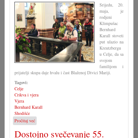
ča
Srijedu, 20.
kanimo?
maja, je
rodjeni
Klimpušac
Bernhard
Karall stoveti
put ulazio na
Kreutzbergu
u Celje, da sa
svojom
familijom i
prijatelji skupa daje hvalu i čast Blaženoj Divici Mariji.
Tagovi:
Celje
Crikva i vjera
Vjera
Bernhard Karall
Shodišće
Pročitaj već
o
Jubilarno
Dostojno svečevanje 55.
stoveto