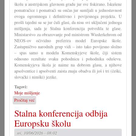
školu u austrijskom glavnom gradu jur sve fiskirano. Iskušene
pomatračice i pomatrači su ončas jur sumljali u jednostavnost
ovoga ogromnoga i definitivno i povijesnoga projekta. U
prošli tajedni su se jur čuli glasi, da nisu svi uključeni jednoga
mišljenja, sada je Stalna konferencija potvrdila te glase.
Ministarstvo za obrazovanje pod ministrom Wiederkehrom od
NEOS-ov očividno preferira model Europske škole.
Zastupničtvo narodnih grup vidi – isto tako povijesno složno
– spas samo u modelu Komenskyjeve škole, čiji sistem
odnosno rezultate svaku pohodnicu i pohodnika oduševu.
Komenskyjeva škola je naime na dobrom glasu, a njihove
apsolventice i apsolventi zaista znaju obadva ili još i tri (češki,
slovački i nimški) jezike.
Tagovi:
Moje mišljenje
Pročitaj već
o
Komenskyjeva
Stalna konferencija odbija
škola
je
Europsku školu
europska
škola
sri, 10/06/2026 - 08:02