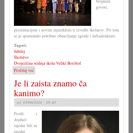
brojnimi
govori,
prezentacijom i novim mjuziklom u izvedbi školarov. Pri tom
se je spomenulo potribno obnavljanje zgrade i infrastrukture.
Tagovi:
Jubilej
Školstvo
Dvojezična sridnja škola Veliki Borištof
Pročitaj već
o
60
Je li zaista znamo ča
ljet
dvojezična
kanimo?
sridnja/glavna
škola
sri, 03/06/2026 - 09:40
VB
Prošli i
dojdući
tajedni bili su
tajedni