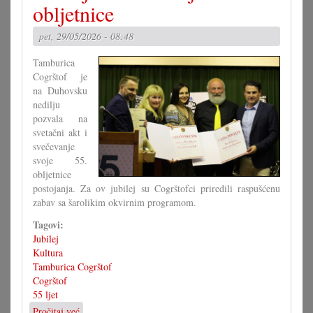
shodišće
obljetnice
pet, 29/05/2026 - 08:48
Tamburica
Cogrštof je
na Duhovsku
nedilju
pozvala na
svetačni akt i
svečevanje
svoje 55.
obljetnice
postojanja. Za ov jubilej su Cogrštofci priredili raspušćenu
zabav sa šarolikim okvirnim programom.
Tagovi:
Jubilej
Kultura
Tamburica Cogrštof
Cogrštof
55 ljet
Pročitaj već
o