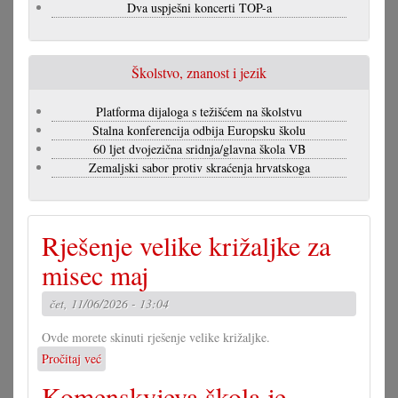
Dva uspješni koncerti TOP-a
Školstvo, znanost i jezik
Platforma dijaloga s težišćem na školstvu
Stalna konferencija odbija Europsku školu
60 ljet dvojezična sridnja/glavna škola VB
Zemaljski sabor protiv skraćenja hrvatskoga
Rješenje velike križaljke za
misec maj
čet, 11/06/2026 - 13:04
Ovde morete skinuti rješenje velike križaljke.
Pročitaj već
o
Rješenje
Komenskyjeva škola je
velike