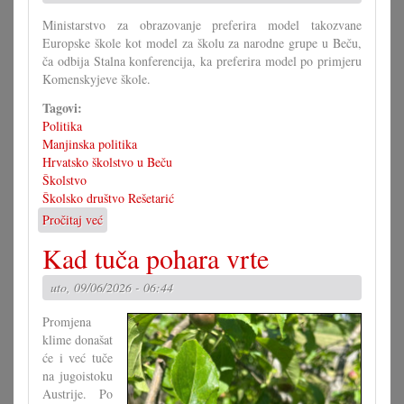
Ministarstvo za obrazovanje preferira model takozvane
Europske škole kot model za školu za narodne grupe u Beču,
ča odbija Stalna konferencija, ka preferira model po primjeru
Komenskyjeve škole.
Tagovi:
Politika
Manjinska politika
Hrvatsko školstvo u Beču
Školstvo
Školsko društvo Rešetarić
Pročitaj već
o
Stalna
Kad tuča pohara vrte
konferencija
odbija
uto, 09/06/2026 - 06:44
Europsku
školu
Promjena
klime donašat
će i već tuče
na jugoistoku
Austrije. Po