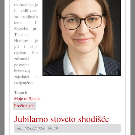
reprezentacije
i vidljivosti
za manjinske
teme. U
Zagrebu pri
Tajednu
Hrvatov je
još i cijel
tajedan bio
zakonski
posvećen
hrvatskoj
zajednici u
iseljeničtvu.
Tagovi:
Moje mišljenje
Pročitaj već
o
Je
Jubilarno stoveto shodišće
li
zaista
uto, 02/06/2026 - 09:29
znamo