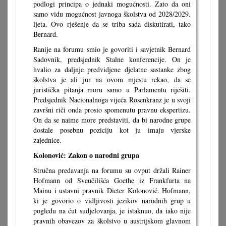
podlogi principa o jednaki mogućnosti. Zato da oni
samo vidu mogućnost javnoga školstva od 2028/2029.
ljeta. Ovo rješenje da se triba sada diskutirati, tako
Bernard.
Ranije na forumu smio je govoriti i savjetnik Bernard
Sadovnik, predsjednik Stalne konferencije. On je
hvalio za daljnje predvidjene djelatne sastanke zbog
školstva je ali jur na ovom mjestu rekao, da se
juristička pitanja moru samo u Parlamentu riješiti.
Predsjednik Nacionalnoga vijeća Rosenkranz je u svoji
završni riči onda prosio spomenutu pravnu ekspertizu.
On da se naime more predstaviti, da bi narodne grupe
dostale posebnu poziciju kot ju imaju vjerske
zajednice.
Kolonović: Zakon o narodni grupa
Stručna predavanja na forumu su ovput držali Rainer
Hofmann od Sveučilišća Goethe iz Frankfurta na
Mainu i ustavni pravnik Dieter Kolonović. Hofmann,
ki je govorio o vidljivosti jezikov narodnih grup u
pogledu na ćut sudjelovanja, je istaknuo, da iako nije
pravnih obavezov za školstvo u austrijskom glavnom