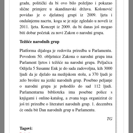
gradu, politički da bi ovo bilo poželjno i pokazao
slične primjere u skandinavski država. Kolonović
povidao je o djelatnoj grupi iz 2009. ljeta i
ondašnjemu nacrtu, koga se je nije zgledalo u noveli iz
2011. ljeta. Koncept iz 2009. da bi danas još mogao
biti dobar početak za novi Zakon o narodni grupa.
Težišće narodnih grup
Platforma dijaloga je redovita priredba u Parlamentu.
Povodom 50. obljetnice Zakona o narodni grupa ima
Parlament ljetos i težišće na narodni grupa. Peljačica
Odijela 5 Susanne Enk je do sada zadovoljna, kih 3000
ljudi da je djelalo na medijskom stolu, a 370 ljudi je
zelo brošire na jeziki narodnih grup. Posebno peljanje
o narodni grupa je pohodilo do sad 112 ljudi.
Parlamentarna biblioteka ima posebne police s
knjigami i online-katalog, a zvana toga organizirat će
još tri priredbe o literaturi narodnih grup. 1. decembra
će onda bit Dan narodnih grup u Parlamentu.
TG
Tagovi: