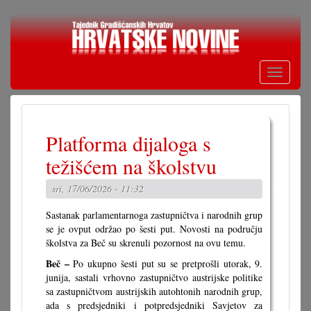
Skoči
na
glavni
sadržaj
Toggle
navigati
Platforma dijaloga s
težišćem na školstvu
sri, 17/06/2026 - 11:32
Sastanak parlamentarnoga zastupničtva i narodnih grup
se je ovput održao po šesti put. Novosti na području
školstva za Beč su skrenuli pozornost na ovu temu.
Beč –
Po ukupno šesti put su se pretprošli utorak, 9.
junija, sastali vrhovno zastupničtvo austrijske politike
sa zastupničtvom austrijskih autohtonih narodnih grup,
ada s predsjedniki i potpredsjedniki Savjetov za