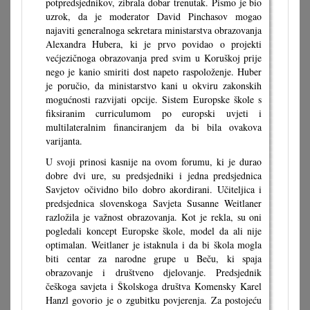
potpredsjednikov, zibrala dobar trenutak. Pismo je bio
uzrok, da je moderator David Pinchasov mogao
najaviti generalnoga sekretara ministarstva obrazovanja
Alexandra Hubera, ki je prvo povidao o projekti
većjezičnoga obrazovanja pred svim u Koruškoj prije
nego je kanio smiriti dost napeto raspoloženje. Huber
je poručio, da ministarstvo kani u okviru zakonskih
mogućnosti razvijati opcije. Sistem Europske škole s
fiksiranim curriculumom po europski uvjeti i
multilateralnim financiranjem da bi bila ovakova
varijanta.
U svoji prinosi kasnije na ovom forumu, ki je durao
dobre dvi ure, su predsjedniki i jedna predsjednica
Savjetov očividno bilo dobro akordirani. Učiteljica i
predsjednica slovenskoga Savjeta Susanne Weitlaner
razložila je važnost obrazovanja. Kot je rekla, su oni
pogledali koncept Europske škole, model da ali nije
optimalan. Weitlaner je istaknula i da bi škola mogla
biti centar za narodne grupe u Beču, ki spaja
obrazovanje i društveno djelovanje. Predsjednik
češkoga savjeta i Školskoga društva Komensky Karel
Hanzl govorio je o zgubitku povjerenja. Za postojeću