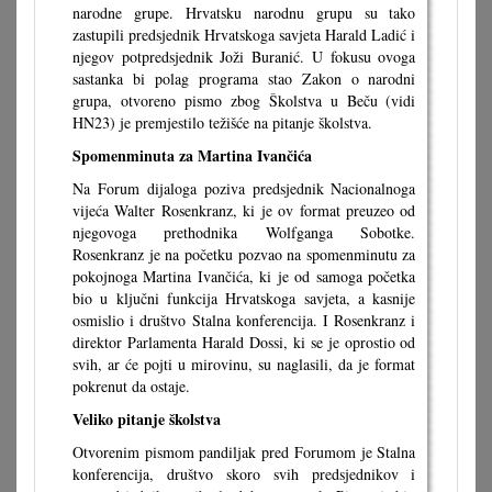
narodne grupe. Hrvatsku narodnu grupu su tako
zastupili predsjednik Hrvatskoga savjeta Harald Ladić i
njegov potpredsjednik Joži Buranić. U fokusu ovoga
sastanka bi polag programa stao Zakon o narodni
grupa, otvoreno pismo zbog Školstva u Beču (vidi
HN23) je premjestilo težišće na pitanje školstva.
Spomenminuta za Martina Ivančića
Na Forum dijaloga poziva predsjednik Nacionalnoga
vijeća Walter Rosenkranz, ki je ov format preuzeo od
njegovoga prethodnika Wolfganga Sobotke.
Rosenkranz je na početku pozvao na spomenminutu za
pokojnoga Martina Ivančića, ki je od samoga početka
bio u ključni funkcija Hrvatskoga savjeta, a kasnije
osmislio i društvo Stalna konferencija. I Rosenkranz i
direktor Parlamenta Harald Dossi, ki se je oprostio od
svih, ar će pojti u mirovinu, su naglasili, da je format
pokrenut da ostaje.
Veliko pitanje školstva
Otvorenim pismom pandiljak pred Forumom je Stalna
konferencija, društvo skoro svih predsjednikov i