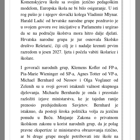
Komenskyjevu školu sa svojim jezično pedagoškim
modelom, Europska škola ne bi bilo osiguranje. U isti
rog pušio je i njegov slovački kolega Vladimir Mlynar.
Harald Ladić od hrvatske narodne grupe pozdravio je
u svojem govoru sve inicijative u Parlamentu i urgirao
da se na području školstva mora hitro dalje djelati.
Hrvatska narodne grupa je jur osnovala Školsko
društvo Rešetarić, čiji cilj je i nadalje krenuti prvim
razredom u jesen 2027. ljeta i počela vabiti školarice i
školare.
I govorači narodnih grup, Klemens Kofler od FP-a,
Pia-Marie Wieninger od SP-a, Agnes Totter od VP-a,
Michael Bernhard od Neosov i Olga Voglauer od
Zelenih su u svoji govori istaknuli važnost skupnoga
djelovanja. Michaelu Bernhardu je onda i preostalo
razložiti izjave ministarstva, ke je tajedan ranije
prenosio predsjednikom Savjetov. Bernhard je
istaknuo, da postoji široka politička volja za jezičnu
ponudu u Beču. Minjanje Zakona o privatnom
školskom zakonu u korist narodnih grup, da je polag
pravne ekspertize iz ministarstva obrazovanja rizično,
ar bi druge grupe mogle potribovati iste škole na