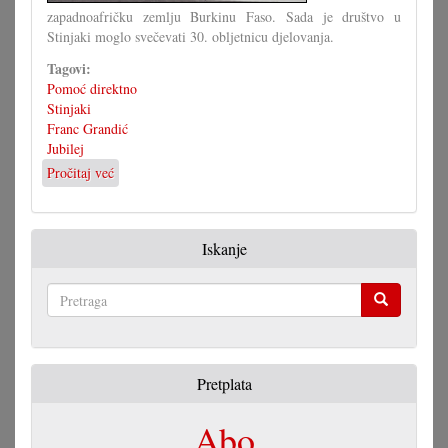
zapadnoafričku zemlju Burkinu Faso. Sada je društvo u
Stinjaki moglo svečevati 30. obljetnicu djelovanja.
Tagovi:
Pomoć direktno
Stinjaki
Franc Grandić
Jubilej
Pročitaj već
o
30
ljet
Pomoć
Iskanje
direktno
za
Burkina
Faso
Pretraga
Pretplata
Abo