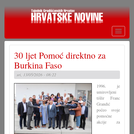
Skoči
na
glavni
sadržaj
Toggle
navigati
30 ljet Pomoć direktno za
Burkina Faso
sri, 13/05/2026 - 08:22
1996. je
umirovljeni
tišlir Franc
Grandić
počeo svoje
pomoćne
akcije za