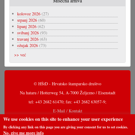
Misečna arhiva
kolovoz 2026
(27)
srpanj 2026
(60)
lipanj 2026
(62)
svibanj 2026
(93)
travanj 2026
(63)
ožujak 2026
(73)
>> već
© HŠtD - Hrvatsko štamparsko društvo
Na hataru / Hotterweg 54, A-7000 Željezno / Eisenstadt
tel: +43 2682 61470; fax: +43 2682 63057-9;
E-Mail / Kontakt
We use cookies on this site to enhance your user experience
By clicking any link on this page you are giving your consent for us to set cookies.
No, give me more info