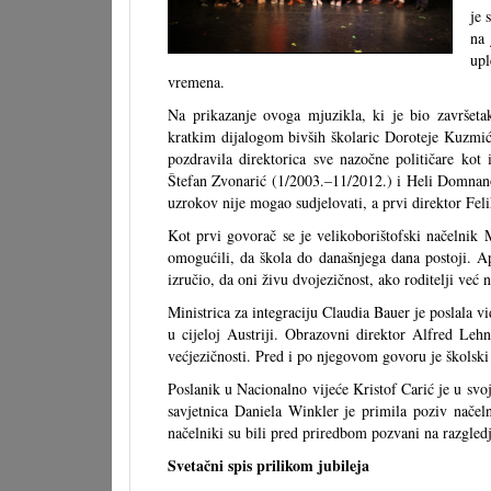
je 
na 
upl
vremena.
Na prikazanje ovoga mjuzikla, ki je bio završeta
kratkim dijalogom bivših školaric Doroteje Kuzmić 
pozdravila direktorica sve nazočne političare kot 
Štefan Zvonarić (1/2003.–11/2012.) i Heli Domnano
uzrokov nije mogao sudjelovati, a prvi direktor Fel
Kot prvi govorač se je velikoborištofski načelnik M
omogućili, da škola do današnjega dana postoji. Ape
izručio, da oni živu dvojezičnost, ako roditelji već n
Ministrica za integraciju Claudia Bauer je poslala v
u cijeloj Austriji. Obrazovni direktor Alfred Leh
većjezičnosti. Pred i po njegovom govoru je školski 
Poslanik u Nacionalno vijeće Kristof Carić je u sv
savjetnica Daniela Winkler je primila poziv načelni
načelniki su bili pred priredbom pozvani na razgledji
Svetačni spis prilikom jubileja