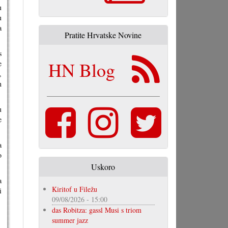
u
u
a
Pratite Hrvatske Novine
s
HN Blog
e
,
h
u
e
a
o
Uskoro
a
Kiritof u Filežu
i
09/08/2026 - 15:00
das Robitza: gassl Musi s triom
summer jazz