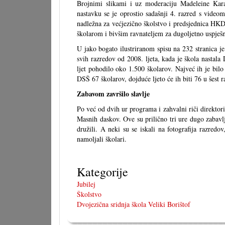
Brojnimi slikami i uz moderaciju Madeleine Karal
nastavku se je oprostio sadašnji 4. razred s vide
nadležna za većjezično školstvo i predsjednica HKDC
školarom i bivšim ravnateljem za dugoljetno uspješn
U jako bogato ilustriranom spisu na 232 stranica je 
svih razredov od 2008. ljeta, kada je škola nastala
ljet pohodilo oko 1.500 školarov. Najveć ih je bil
DSŠ 67 školarov, dojduće ljeto će ih biti 76 u šest r
Zabavom završilo slavlje
Po već od dvih ur programa i zahvalni riči direktori
Masnih daskov. Ove su prilično tri ure dugo zabavlj
družili. A neki su se iskali na fotografija razredov,
namoljali školari.
Kategorije
Jubilej
Školstvo
Dvojezična sridnja škola Veliki Borištof