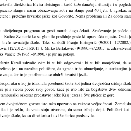
sastavila direktorica Elvira Heisinger i kusić kaže današnju situaciju i u pogled
jezično stanje i način obrazovanja kot i na stanje pred 40 ljeti. U igrokaz s
etene i pretežno hrvatske jačke kot Govorite, Nema problema ili Za dobra star
k oficijelnoga programa su gosti morali dugo čekati. Svečevanje je počelo 
i Katice Zvonarić ke su glumile poslidnje goste ki uprav išću mjesto. Onda j
i bivše ravnatelje škole. Tako su došli Franjo Eisingerić (9/2001.–12/2002.)
vić (12/2012.–11/2013.). Mirko Berlaković (9/1990.–8/2001.) iz zdravstveni
iks Vančić (9/1965.–8/1990.) je jur na pokoju.
artin Karall zahvalio svim ki su bili odgovorni i ki su bili namješćeni, da s
lirao je i na nazočne političare, da zgrada triba obnavljanje, a staristarjim j
e znaju. Jer to je potribno da se obdrži hrvatski jezik.
ideoporuku u koj je istaknula posebnost škole kot jedina dvojezična sridnja škol
ner je s vicom počeo svoj govor, kade je isto išlo za bogatstvo dvo- odnosn
tamburaški orkestar predstavio jačke Kraj jezera i Sve ptičice iz gore.
ojem dvojezičnom govoru isto tako upozorio na važnost većjezičnosti. Zemaljsk
ka i je rekla, da vrata stoju otvorena, da samo tribaju dojti. Političari kot 
vanje škole, ku su direktorica i dvi školarice predstavile.