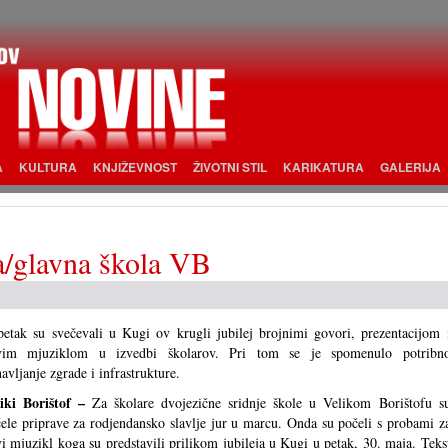
A
KULTURA
KNJIŽEVNOST
ŽIVOTNI STIL
KARIKATURA
GALERIJA
ja/glavna škola VB
etak su svečevali u Kugi ov krugli jubilej brojnimi govori, prezentacijom 
vim mjuziklom u izvedbi školarov. Pri tom se je spomenulo potribn
avljanje zgrade i infrastrukture.
iki Borištof –
Za školare dvojezične sridnje škole u Velikom Borištofu s
ele priprave za rodjendansko slavlje jur u marcu. Onda su počeli s probami z
i mjuzikl koga su predstavili prilikom jubileja u Kugi u petak, 30. maja. Teks