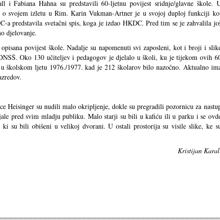
l i Fabiana Hahna su predstavili 60-ljetnu povijest sridnje/glavne škole. 
om o svojem izletu u Rim. Karin Vukman-Artner je u svojoj duploj funkciji ko
-a predstavila svetačni spis, koga je izdao HKDC. Pred tim se je zahvalila jo
o djelovanje.
opisana povijest škole. Nadalje su napomenuti svi zaposleni, kot i broji i slik
 DNSŠ. Oko 130 učiteljev i pedagogov je djelalo u školi, ku je tijekom ovih 6
o u školskom ljetu 1976./1977. kad je 212 školarov bilo nazočno. Aktualno im
azredov.
ce Heisinger su nudili malo okripljenje, dokle su pregradili pozornicu za nastu
ale pred svim mladju publiku. Malo starji su bili u kafiću ili u parku i se ovd
 ki su bili obišeni u velikoj dvorani. U ostali prostorija su visile slike, ke s
Kristijan Karal