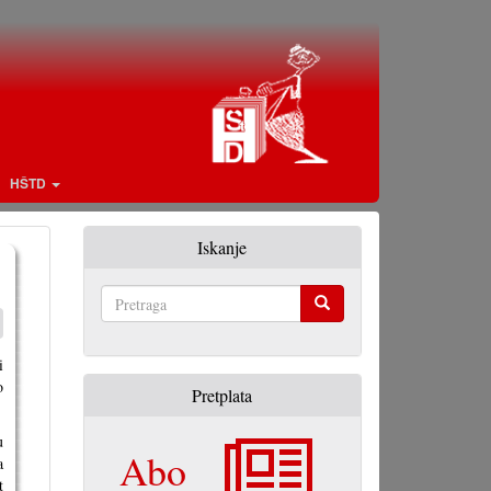
HŠTD
Iskanje
Pretraga
i
o
Pretplata
u
Abo
a
t