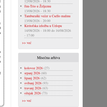
12/08/2026 - 18:30
U
ftm-Trio u Željeznu
t
13/08/2026 - 18:30
š
Tamburaški večer u Csello malinu
13/08/2026 - 20:00
e
Kiritofska izložba u Uzlopu
0
14/08/2026 - 18:00
do
16/08/2026
a
- 17:00
>> već
p
e
Misečna arhiva
u
kolovoz 2026
(27)
srpanj 2026
(60)
l
lipanj 2026
(62)
svibanj 2026
(93)
travanj 2026
(63)
ožujak 2026
(73)
>> već