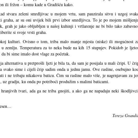
on ili fržon – komu kade u Gradišću kako.
ad stvara zeleni smrdljivac u mojem vrtu, sam pauzirala sitvu i uzgoj svak
ti graha, ar su oni uvijek bili prvi izbor smrdljivca. To je po mojem mišljenj
k, grah je jako obljubljen u našoj kuhinji i vrtlarenje ne bi bilo tako zabavno
berite si svoje vrsti graha.
sokoj kulturi. Ovisno o tom, triba malo manje mjesta (niske) ili mogućnost z
o u zemlju. Temperatura za to neka bude na kih 15 stupnjev. Pokidob je ljeto
i, da bi sime imalo dost vlage za početak.
 alternativa u pretprošli ljeti je bila ta, da sam je posijala u mali čripi. U čri
 svako sime i cijeli črip sadim onda u jednu jamu. Ove rasline, osebujno ko
ati i ne tribaju nikakovu baticu. Čim su rasline malo više, je nagrnjavam za jo
u, uz gradju, ku onda po potriboći produžim s malimi baticami.
hranjivih tvari, ada ga ne triba gnojiti, a ako ga ne napadaju neki škodljivci
 jesen…
Tereza Grandi