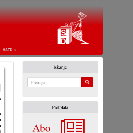
HŠTD
Iskanje
Pretraga
a
Pretplata
a
a
Abo
a
i