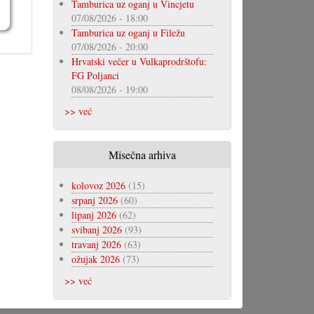
Tamburica uz oganj u Vincjetu
07/08/2026 - 18:00
Tamburica uz oganj u Filežu
07/08/2026 - 20:00
Hrvatski večer u Vulkaprodrštofu:
FG Poljanci
08/08/2026 - 19:00
>> već
Misečna arhiva
kolovoz 2026
(15)
srpanj 2026
(60)
lipanj 2026
(62)
svibanj 2026
(93)
travanj 2026
(63)
ožujak 2026
(73)
>> već