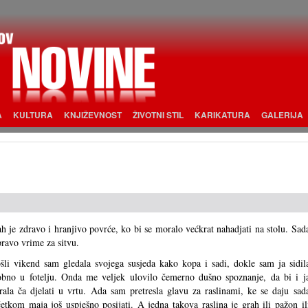
A
KULTURA
KNJIŽEVNOST
ŽIVOTNI STIL
KARIKATURA
GALERIJA
h je zdravo i hranjivo povrće, ko bi se moralo većkrat nahadjati na stolu. Sad
pravo vrime za sitvu.
šli vikend sam gledala svojega susjeda kako kopa i sadi, dokle sam ja sidil
bno u fotelju. Onda me veljek ulovilo čemerno dušno spoznanje, da bi i j
ala ča djelati u vrtu. Ada sam pretresla glavu za raslinami, ke se daju sad
etkom maja još uspješno posijati. A jedna takova raslina je grah ili pažon il