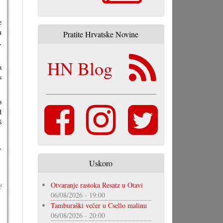
e
u
Pratite Hrvatske Novine
,
HN Blog
a
s
p
d
š
,
Uskoro
Otvaranje rastoka Resatz u Otavi
ć
06/08/2026 - 19:00
Tamburaški večer u Csello malinu
06/08/2026 - 20:00