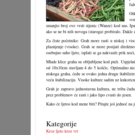
faž
Otk
vrs
smanjio broj ove vrsti stjenic (Wanze) kod nas. Ipa
ako se ne bi ništ novoga (staroga) probiralo. Dakle zi
Za čiste početnike: Grah more rasti u niskoj i vi
plaznjenje (visoke). Grah se more posijati direktn
osebujno suho ljeto, isplati se ga nakvasiti prik noć
Mlade klice graha su obljubljene kod puži. Uspješnija
od 10x10cm stavljam 4 do 5 košćic. Optimalno nica
niskoga graha, ćedu se ovako jedna drugu štabilizir
veću štabilizaciju. Visoke kulture sadim uz kukoric
Grah je zapravo jednostavna kultura, ne triba čuda 
prez problemov će rasti i jako lipo cvasti do jesen.
Kako će ljetos kod mene biti? Pitajte još jednoč na
Kategorije
Kroz ljeto kroz vrt