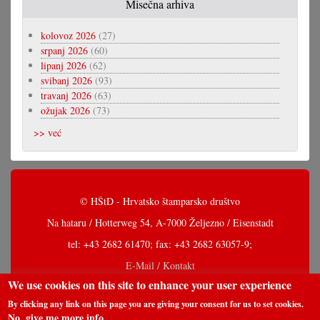
Misečna arhiva
kolovoz 2026
(27)
srpanj 2026
(60)
lipanj 2026
(62)
svibanj 2026
(93)
travanj 2026
(63)
ožujak 2026
(73)
>> već
© HŠtD - Hrvatsko štamparsko društvo
Na hataru / Hotterweg 54, A-7000 Željezno / Eisenstadt
tel: +43 2682 61470; fax: +43 2682 63057-9;
E-Mail / Kontakt
We use cookies on this site to enhance your user experience
By clicking any link on this page you are giving your consent for us to set cookies.
No, give me more info