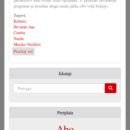
partnerstvo med ovimi trimi općinami. U pretežno hrvatskom
programu je posebnu ulogu imala jačka »Po volji božjoj«.
Tagovi:
Kultura
Hrvatski dan
Čemba
Narda
Mursko Središće
Pročitaj već
o
Hrvatski
dan
u
Iskanje
Čembi
Pretraga
Pretplata
Abo