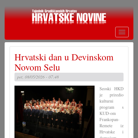
Skoči
na
glavni
sadržaj
Toggle
navigati
Hrvatski dan u Devinskom
Novom Selu
pet, 08/05/2026 - 07:48
Seoski HKD
je priredio
kulturni
program s
KUD-om
Frankopan-
Remete iz
Hrvatske i
domaćom