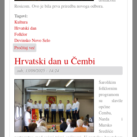
Rosicom. Ovo je bila prva priredba novoga odbora.
Tagovi:
Kultura
Hrvatski dan
Folklor
Devinsko Novo Selo
Pročitaj već
o
Hrvatski
Hrvatski dan u Čembi
dan
u
sub, 13/09/2025 - 14:24
Devinskom
Novom
Šarolikim
Selu
folklornim
programom
su slavile
općine
Čemba,
Narda i
Mursko
Središće