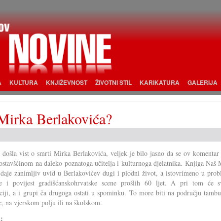
A
KULTURA
KNJIŽEVNOST
ŽIVOTNI STIL
KARIKATURA
GALERIJA
Mirka Berlakovića?
 došla vist o smrti Mirka Berlakovića, veljek je bilo jasno da se ov komenta
 ostavšćinom na daleko poznatoga učitelja i kulturnoga djelatnika. Knjiga Naš
daje zanimljiv uvid u Berlakovićev dugi i plodni život, a istovrimeno u prob
e i povijest gradišćanskohrvatske scene prošlih 60 ljet. A pri tom će s
ciji, a i grupi ča drugoga ostati u spominku. To more biti na području tambu
, na vjerskom polju ili na školskom.
i: