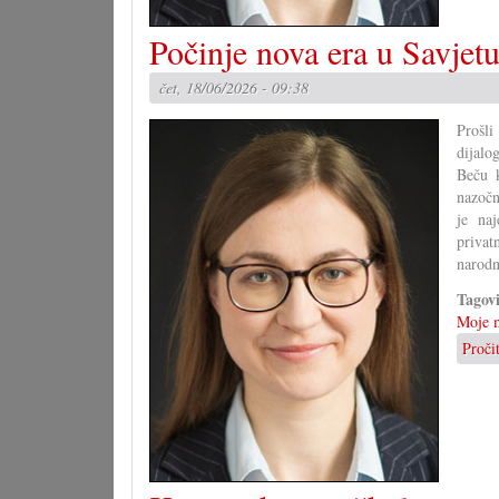
Počinje nova era u Savjetu
čet, 18/06/2026 - 09:38
Prošli
dijalo
Beču 
nazočn
je na
privat
narodn
Tagov
Moje m
Proči