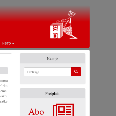
HŠTD
Iskanje
Pretraga
r mora
 Mirko
leme,
Pretplata
vakoj
raške
Abo