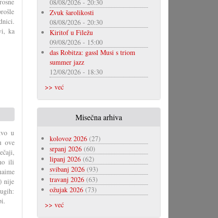
rosne
08/08/2026 - 20:30
rošle
Zvuk šarolikosti
dnici.
08/08/2026 - 20:30
vi, ka
Kiritof u Filežu
09/08/2026 - 15:00
das Robitza: gassl Musi s triom
summer jazz
12/08/2026 - 18:30
>> već
Misečna arhiva
tvo u
kolovoz 2026
(27)
u ove
srpanj 2026
(60)
ečaji,
lipanj 2026
(62)
o ili
svibanj 2026
(93)
naime
travanj 2026
(63)
) nije
ožujak 2026
(73)
rugih:
i.
>> već