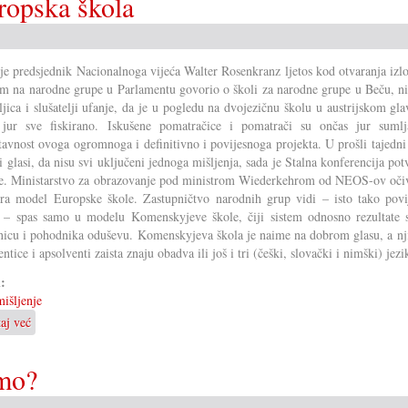
ropska škola
je predsjednik Nacionalnoga vijeća Walter Rosenkranz ljetos kod otvaranja izl
em na narodne grupe u Parlamentu govorio o školi za narodne grupe u Beču, ni
eljica i slušatelji ufanje, da je u pogledu na dvojezičnu školu u austrijskom g
 jur sve fiskirano. Iskušene pomatračice i pomatrači su ončas jur sumlj
tavnost ovoga ogromnoga i definitivno i povijesnoga projekta. U prošli tajedni
li glasi, da nisu svi uključeni jednoga mišljenja, sada je Stalna konferencija pot
se. Ministarstvo za obrazovanje pod ministrom Wiederkehrom od NEOS-ov oči
ira model Europske škole. Zastupničtvo narodnih grup vidi – isto tako povi
 – spas samo u modelu Komenskyjeve škole, čiji sistem odnosno rezultate 
icu i pohodnika oduševu. Komenskyjeva škola je naime na dobrom glasu, a nj
ntice i apsolventi zaista znaju obadva ili još i tri (češki, slovački i nimški) jezi
i:
išljenje
taj već
o
Komenskyjeva
škola
imo?
je
europska