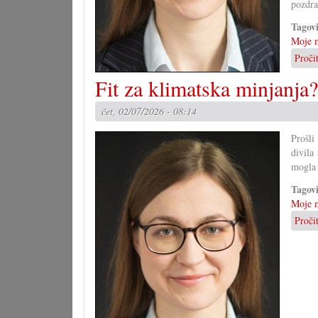
pozdra
Tagov
Moje m
Proči
Fit za klimatska minjanja?
čet, 02/07/2026 - 08:14
Prošli
divila
mogla 
Tagov
Moje m
Proči