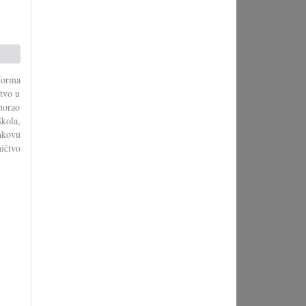
forma
stvo u
morao
škola,
akovu
ičtvo