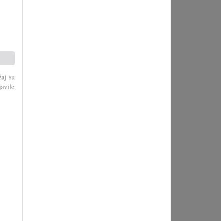
žaj su
avile