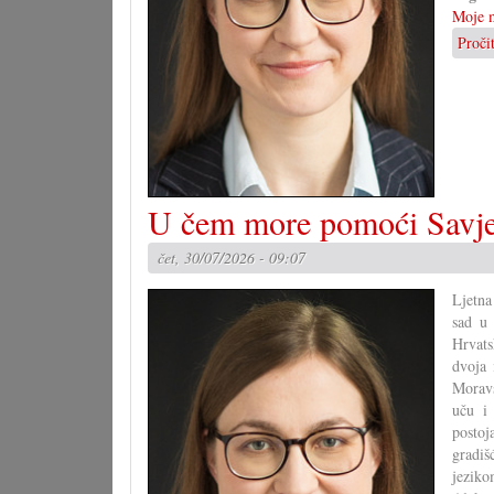
Moje m
Proči
U čem more pomoći Savje
čet, 30/07/2026 - 09:07
Ljetna
sad u 
Hrvats
dvoja 
Moravs
uču i 
postoj
gradiš
jezik