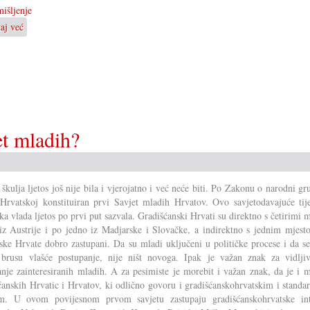
išljenje
taj već
o
Ča
se
moremo
naučiti
od
Mirka
Berlakovića?
t mladih?
 škulja ljetos još nije bila i vjerojatno i već neće biti. Po Zakonu o narodni gr
Hrvatskoj konstituiran prvi Savjet mladih Hrvatov. Ovo savjetodavajuće tije
ka vlada ljetos po prvi put sazvala. Gradišćanski Hrvati su direktno s četirimi m
iz Austrije i po jedno iz Madjarske i Slovačke, a indirektno s jednim mjest
ke Hrvate dobro zastupani. Da su mladi uključeni u političke procese i da se
brusu vlašće postupanje, nije ništ novoga. Ipak je važan znak za vidljiv
anje zainteresiranih mladih. A za pesimiste je morebit i važan znak, da je i 
ćanskih Hrvatic i Hrvatov, ki odlično govoru i gradišćanskohrvatskim i stand
om. U ovom povijesnom prvom savjetu zastupaju gradišćanskohrvatske int