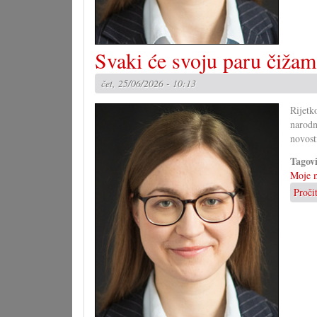
Svaki će svoju paru čižam
čet, 25/06/2026 - 10:13
Rijetk
narodn
novost
Tagov
Moje m
Proči