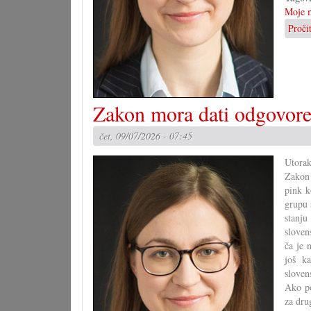
Moje m
Proči
Zakon mora dati odgovor
čet, 09/07/2026 - 07:45
Utorak
Zakon 
pink k
grupu 
stanju
sloven
ča je 
još k
sloven
Ako po
za dru