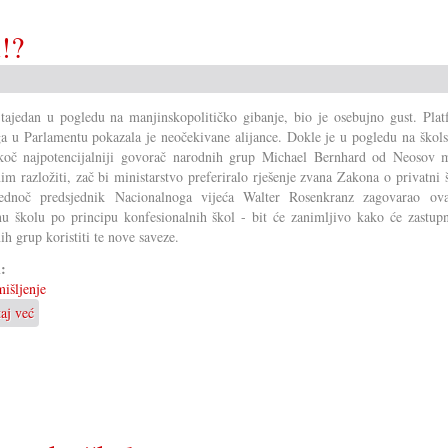
!?
 tajedan u pogledu na manjinskopolitičko gibanje, bio je osebujno gust. Plat
ga u Parlamentu pokazala je neočekivane alijance. Dokle je u pogledu na škol
koč najpotencijalniji govorač narodnih grup Michael Bernhard od Neosov 
im razložiti, zač bi ministarstvo preferiralo rješenje zvana Zakona o privatni 
jednoč predsjednik Nacionalnoga vijeća Walter Rosenkranz zagovarao ov
nu školu po principu konfesionalnih škol - bit će zanimljivo kako će zastupn
ih grup koristiti te nove saveze.
i:
išljenje
taj već
o
Počinje
nova
era
u
Savjetu!?