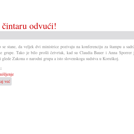
 čintaru odvući!
o se stane, da veljek dvi ministrice pozivaju na konferenciju za štampu a sadr
e grupe. Tako je bilo prošli četvrtak, kad su Claudia Bauer i Anna Sporrer j
i glede Zakona o narodni grupa a isto slovenskoga sudstva u Koruškoj.
i:
išljenje
taj već
o
Svaki
će
svoju
paru
čižam
čintaru
odvući!