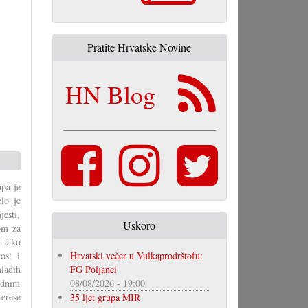
Pratite Hrvatske Novine
HN Blog
upa je
lo je
jesti,
Uskoro
om za
 tako
ost i
Hrvatski večer u Vulkaprodrštofu:
mladih
FG Poljanci
ardnim
08/08/2026 - 19:00
erese
35 ljet grupa MIR