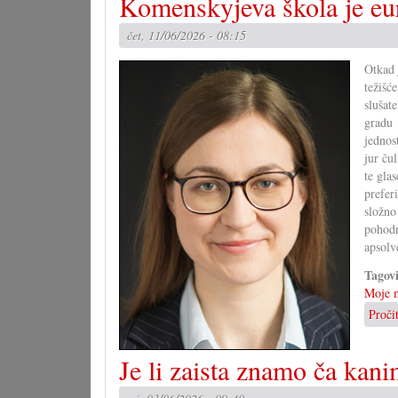
Komenskyjeva škola je eu
čet, 11/06/2026 - 08:15
Otkad 
težišć
slušat
gradu
jednos
jur ču
te gla
prefer
složno
pohodn
apsolve
Tagov
Moje m
Proči
Je li zaista znamo ča kan