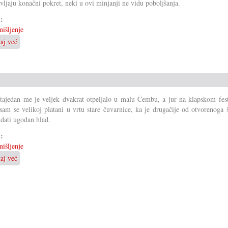
vljaju konačni pokret, neki u ovi minjanji ne vidu poboljšanja.
i:
išljenje
taj već
o
Zakon
mora
dati
odgovore
 tajedan me je veljek dvakrat otpeljalo u malu Čembu, a jur na klapskom fest
 sam se velikoj platani u vrtu stare čuvarnice, ka je drugačije od otvorenoga 
dati ugodan hlad.
i:
išljenje
taj već
o
Fit
za
klimatska
minjanja?