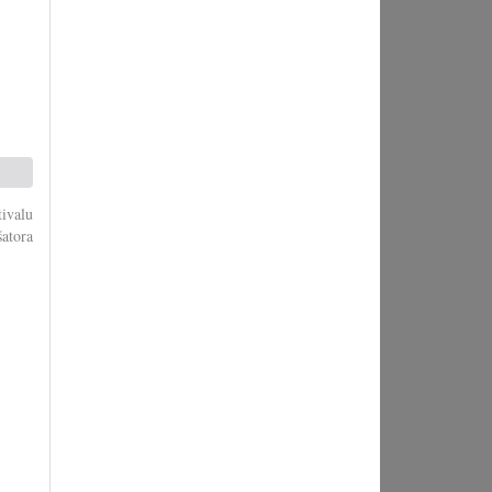
ivalu
šatora