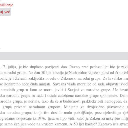
išljenje
taj već
o
Hrvatski
kempi
važan
temelj
e
, 7. julija, je bio duplasto povijesni dan. Ravno pred pedeset ljet bio je zak
o narodni grupa. Na dan 50 ljet kasnije je Nacionalno vijeće s glasi od črno-čr
oalicije i Zelenih zaključila novelu o Zakonu o narodni grupa. Za hrvatsku n
se konkretno neće čuda minjati. Savezna vlada morat će od sada objaviti izvje
 narodnih grup u kom se moru javiti i Savjeti za narodne grupe. Uz hrvat
sku narodnu grupu su sada i ostale autohtone narodne grupe spomenute. Defini
narodna grupa, je nestala, tako da će u budućnosti praktički biti nemoguće, da
a grupa priznati narodnom grupom. Minjanja za dvojezično pravosudje n
sku narodnu grupu, ka je tim dostala malo poboljšanje, prez cjelovitoga rješ
gledamo izvješćaje iz 1976. ljeta se lipo vidi, kako je Zakon za neke bio mil
ge samo kapljica vode na vrućem kamenu. A 50 ljet kašnje? Zapravo ista stvar