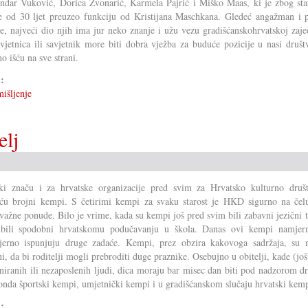
ndar Vuković, Dorica Zvonarić, Karmela Pajrić i Miško Maas, ki je zbog sta
e od 30 ljet preuzeo funkciju od Kristijana Maschkana. Gledeć angažman i p
je, najveći dio njih ima jur neko znanje i užu vezu gradišćanskohrvatskoj zaje
avjetnica ili savjetnik more biti dobra vježba za buduće pozicije u nasi društ
o išću na sve strani.
i:
išljenje
elj
ki značu i za hrvatske organizacije pred svim za Hrvatsko kulturno druš
ću brojni kempi. S četirimi kempi za svaku starost je HKD sigurno na čel
 važne ponude. Bilo je vrime, kada su kempi još pred svim bili zabavni jezični t
 bili spodobni hrvatskomu podučavanju u škola. Danas ovi kempi namjern
jerno ispunjuju druge zadaće. Kempi, prez obzira kakovoga sadržaja, su 
ni, da bi roditelji mogli prebroditi duge praznike. Osebujno u obitelji, kade (još
niranih ili nezaposlenih ljudi, dica moraju bar misec dan biti pod nadzorom d
onda športski kempi, umjetnički kempi i u gradišćanskom slučaju hrvatski kemp
i: