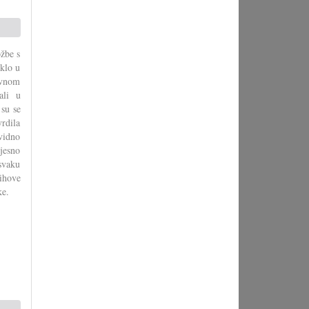
ožbe s
klo u
lavnom
ali u
 su se
vrdila
vidno
jesno
svaku
ihove
ke.