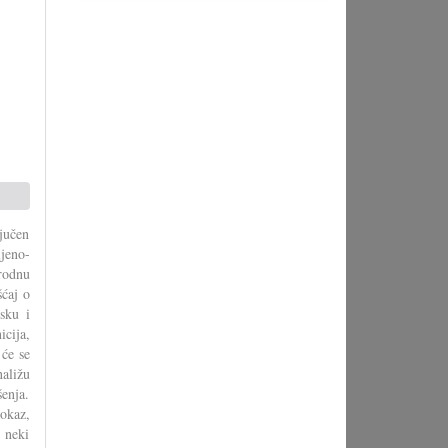
ljučen
ljeno-
arodnu
šćaj o
sku i
cija,
 će se
aližu
enja.
jokaz,
: neki