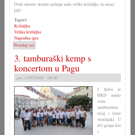
Ovde morete skinuti rješenje naše velike križaljke za misec
juli!
Tagovi:
Križaljka
Velika križaljka
Nagradna igra
Pročitaj već
o
Rješenje
3. tamburaški kemp s
velike
križaljke
koncertom u Pagu
za
misec
pet, 31/07/2026 - 08:40
juli
I ljetos je
HKD nudio
svim
tamburašem
tečaj s trimi
stručnjaki. U
dvi grupa kot
i