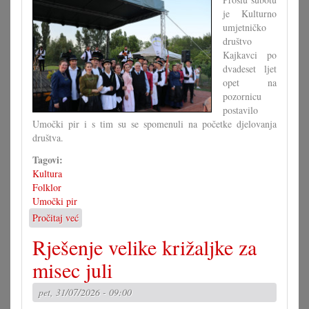
grupa?
je Kulturno
(II)
umjetničko
društvo
Kajkavci po
dvadeset ljet
opet na
pozornicu
postavilo
Umočki pir i s tim su se spomenuli na početke djelovanja
društva.
Tagovi:
Kultura
Folklor
Umočki pir
Pročitaj već
o
Jubilarna
Rješenje velike križaljke za
predstava
umočkoga
misec juli
pira
pet, 31/07/2026 - 09:00