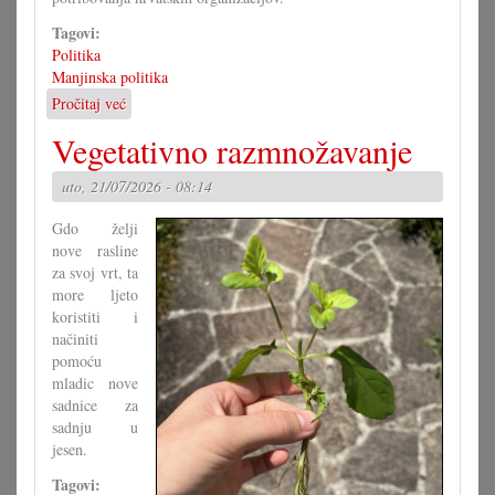
Tagovi:
Politika
Manjinska politika
Pročitaj već
o
Kako
Vegetativno razmnožavanje
bi
morao
uto, 21/07/2026 - 08:14
izgledati
Zakon
Gdo želji
o
nove rasline
narodni
za svoj vrt, ta
grupa?
more ljeto
(I)
koristiti i
načiniti
pomoću
mladic nove
sadnice za
sadnju u
jesen.
Tagovi: