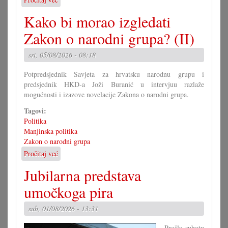
Ča
Kako bi morao izgledati
se
moremo
Zakon o narodni grupa? (II)
naučiti
od
sri, 05/08/2026 - 08:18
Mirka
Berlakovića?
Potpredsjednik Savjeta za hrvatsku narodnu grupu i
predsjednik HKD-a Joži Buranić u intervjuu razlaže
mogućnosti i izazove novelacije Zakona o narodni grupa.
Tagovi:
Politika
Manjinska politika
Zakon o narodni grupa
Pročitaj već
o
Kako
Jubilarna predstava
bi
morao
umočkoga pira
izgledati
Zakon
sub, 01/08/2026 - 13:31
o
narodni
Prošlu subotu