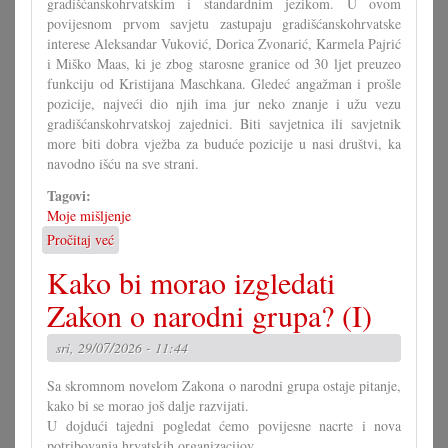
gradišćanskohrvatskim i standardnim jezikom. U ovom
povijesnom prvom savjetu zastupaju gradišćanskohrvatske
interese Aleksandar Vuković, Dorica Zvonarić, Karmela Pajrić
i Miško Maas, ki je zbog starosne granice od 30 ljet preuzeo
funkciju od Kristijana Maschkana. Gledeć angažman i prošle
pozicije, najveći dio njih ima jur neko znanje i užu vezu
gradišćanskohrvatskoj zajednici. Biti savjetnica ili savjetnik
more biti dobra vježba za buduće pozicije u nasi društvi, ka
navodno išću na sve strani.
Tagovi:
Moje mišljenje
Pročitaj već
o
U
Kako bi morao izgledati
čem
more
Zakon o narodni grupa? (I)
pomoći
Savjet
sri, 29/07/2026 - 11:44
mladih?
Sa skromnom novelom Zakona o narodni grupa ostaje pitanje,
kako bi se morao još dalje razvijati.
U dojdući tajedni pogledat ćemo povijesne nacrte i nova
potribovanja hrvatskih organizacijov.