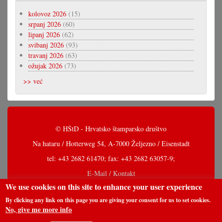
kolovoz 2026
(15)
srpanj 2026
(60)
lipanj 2026
(62)
svibanj 2026
(93)
travanj 2026
(63)
ožujak 2026
(73)
>> već
© HŠtD - Hrvatsko štamparsko društvo
Na hataru / Hotterweg 54, A-7000 Željezno / Eisenstadt
tel: +43 2682 61470; fax: +43 2682 63057-9;
E-Mail / Kontakt
We use cookies on this site to enhance your user experience
By clicking any link on this page you are giving your consent for us to set cookies.
No, give me more info