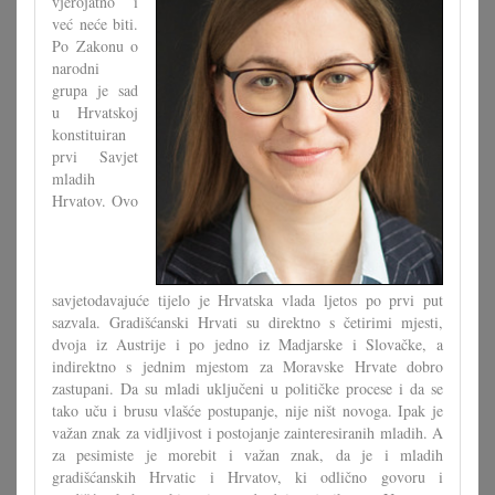
vjerojatno i
već neće biti.
Po Zakonu o
narodni
grupa je sad
u Hrvatskoj
konstituiran
prvi Savjet
mladih
Hrvatov. Ovo
savjetodavajuće tijelo je Hrvatska vlada ljetos po prvi put
sazvala. Gradišćanski Hrvati su direktno s četirimi mjesti,
dvoja iz Austrije i po jedno iz Madjarske i Slovačke, a
indirektno s jednim mjestom za Moravske Hrvate dobro
zastupani. Da su mladi uključeni u političke procese i da se
tako uču i brusu vlašće postupanje, nije ništ novoga. Ipak je
važan znak za vidljivost i postojanje zainteresiranih mladih. A
za pesimiste je morebit i važan znak, da je i mladih
gradišćanskih Hrvatic i Hrvatov, ki odlično govoru i