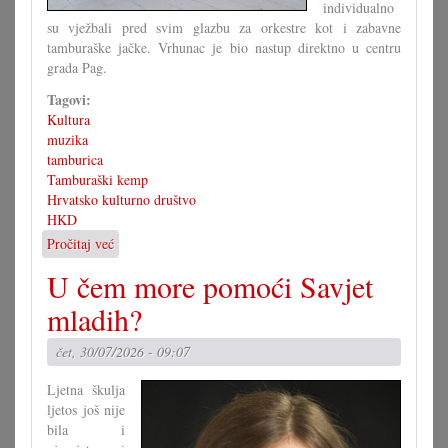
individualno
su vježbali pred svim glazbu za orkestre kot i zabavne
tamburaške jačke. Vrhunac je bio nastup direktno u centru
grada Pag.
Tagovi:
Kultura
muzika
tamburica
Tamburaški kemp
Hrvatsko kulturno društvo
HKD
Pročitaj već
o
3.
U čem more pomoći Savjet
tamburaški
kemp
mladih?
s
koncertom
čet, 30/07/2026 - 09:07
u
Pagu
Ljetna škulja
ljetos još nije
bila i