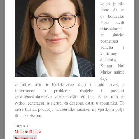
veljek je bilo
jasno da se
ov komentar
mora baviti
ostavšćinom
na daleko
poznatoga
učitelja i
kulturnoga
djelatnika.
Knjiga Naš
Mirko naime
daje
zanimljiv uvid u Berlakovićev dugi i plodni život, a
istovrimeno u probleme, uspjehe i povijest
gradišćanskohrvatske scene prošlih 60 ljet. A pri tom će
svakoj generaciji, a i grupi ča drugoga ostati u spominku. To
more biti na području tamburaške muzike, na vjerskom polju
ili na školskom.
Tagovi:
Moje mišljenje
Pročitaj već
o