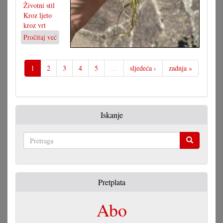
Životni stil
Kroz ljeto
kroz vrt
Pročitaj već
o
Vegetativno
razmnožavanje
1
2
3
4
5
…
sljedeća ›
zadnja »
Iskanje
Pretraga
Pretplata
Abo