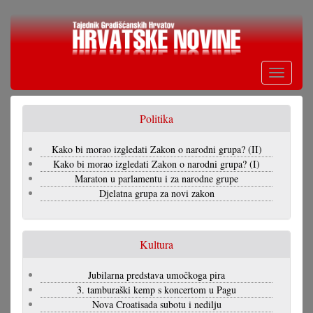
Skoči
na
glavni
sadržaj
Toggle
navigati
Politika
Kako bi morao izgledati Zakon o narodni grupa? (II)
Kako bi morao izgledati Zakon o narodni grupa? (I)
Maraton u parlamentu i za narodne grupe
Djelatna grupa za novi zakon
Kultura
Jubilarna predstava umočkoga pira
3. tamburaški kemp s koncertom u Pagu
Nova Croatisada subotu i nedilju