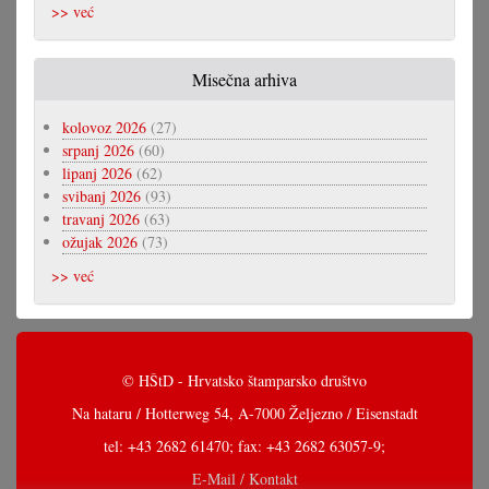
>> već
Misečna arhiva
kolovoz 2026
(27)
srpanj 2026
(60)
lipanj 2026
(62)
svibanj 2026
(93)
travanj 2026
(63)
ožujak 2026
(73)
>> već
© HŠtD - Hrvatsko štamparsko društvo
Na hataru / Hotterweg 54, A-7000 Željezno / Eisenstadt
tel: +43 2682 61470; fax: +43 2682 63057-9;
E-Mail / Kontakt