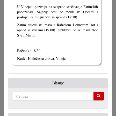
U Vincjetu pozivaju na skupano svečevanje Fatimskih
pobožnosti. Najprije ćedu se moliti sv. Očenaši i
postojati će mogućnost za spovid (18:30).
Zatim slijedi sv. maša s Rafaelom Leitnerom kot i
ophod sa svićami (19.00). Oblikvati će sv. mašu zbor
Sveti Martin.
Početak:
18.30
Kade:
Hodočasna crikva, Vincjet
Iskanje
Pretraga