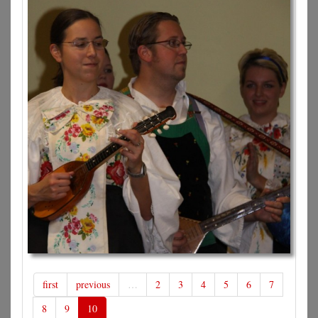
first
previous
…
2
3
4
5
6
7
8
9
10