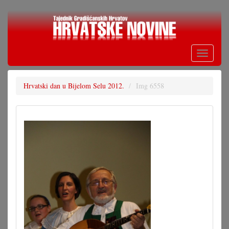
Skoči
na
glavni
sadržaj
Toggle
navigati
Hrvatski dan u Bijelom Selu 2012.
Img 6558