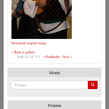
Download original image
« Back to gallery
Item 111 of 113
« Predhodni
|
Next »
Iskanje
Pretraga
Pretplata