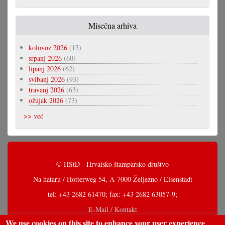
Misečna arhiva
kolovoz 2026
(15)
srpanj 2026
(60)
lipanj 2026
(62)
svibanj 2026
(93)
travanj 2026
(63)
ožujak 2026
(73)
>> već
© HŠtD - Hrvatsko štamparsko društvo
Na hataru / Hotterweg 54, A-7000 Željezno / Eisenstadt
tel: +43 2682 61470; fax: +43 2682 63057-9;
E-Mail / Kontakt
We use cookies on this site to enhance your user experience