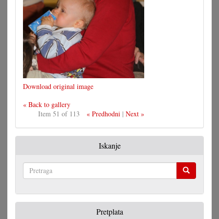
Download original image
« Back to gallery
Item 51 of 113
« Predhodni
|
Next »
Iskanje
Pretraga
Pretplata