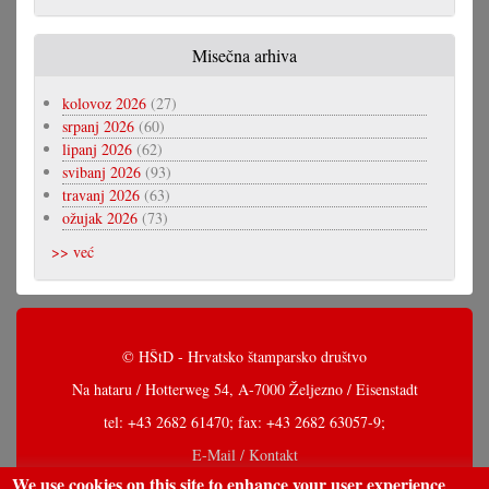
Misečna arhiva
kolovoz 2026
(27)
srpanj 2026
(60)
lipanj 2026
(62)
svibanj 2026
(93)
travanj 2026
(63)
ožujak 2026
(73)
>> već
© HŠtD - Hrvatsko štamparsko društvo
Na hataru / Hotterweg 54, A-7000 Željezno / Eisenstadt
tel: +43 2682 61470; fax: +43 2682 63057-9;
E-Mail / Kontakt
We use cookies on this site to enhance your user experience