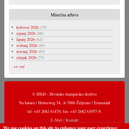
Misečna arhiva
kolovoz 2026
(15)
srpanj 2026
(60)
lipanj 2026
(62)
svibanj 2026
(93)
travanj 2026
(63)
ožujak 2026
(73)
>> već
© HŠtD - Hrvatsko štamparsko društvo
Na hataru / Hotterweg 54, A-7000 Željezno / Eisenstadt
tel: +43 2682 61470; fax: +43 2682 63057-9;
E-Mail / Kontakt
We use cookies on this site to enhance your user experience