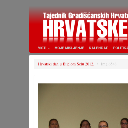
Skoči
na
glavni
sadržaj
VISTI
MOJE MIŠLJENJE
KALENDAR
POLITIK
Hrvatski dan u Bijelom Selu 2012.
Img 6548