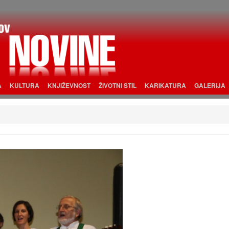
A
KULTURA
KNJIŽEVNOST
ŽIVOTNI STIL
KARIKATURA
GALERIJA