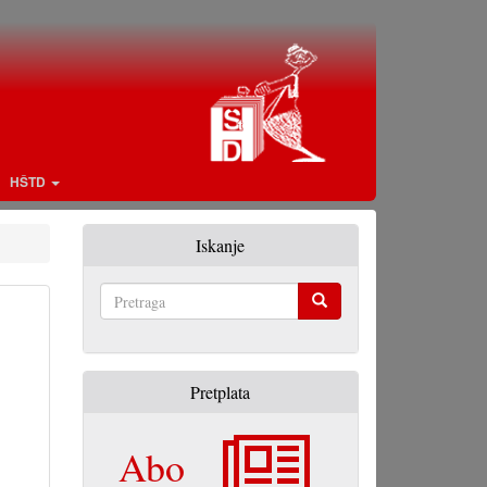
HŠTD
Iskanje
Pretraga
Pretplata
Abo