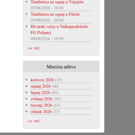
Tamburica uz oganj u Vincjetu
07/08/2026 - 18:00
Tamburica uz oganj u Filežu
07/08/2026 - 20:00
Hrvatski večer u Vulkaprodrštofu:
FG Poljanci
08/08/2026 - 19:00
>> već
Misečna arhiva
kolovoz 2026
(15)
srpanj 2026
(60)
lipanj 2026
(62)
svibanj 2026
(93)
travanj 2026
(63)
ožujak 2026
(73)
>> već