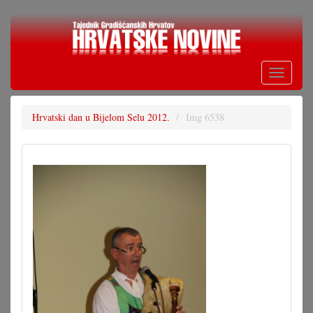
Skoči
na
glavni
sadržaj
Toggle
navigati
Hrvatski dan u Bijelom Selu 2012.
Img 6538