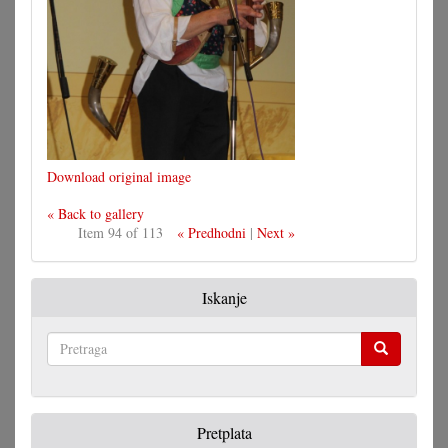
Download original image
« Back to gallery
Item 94 of 113
« Predhodni
|
Next »
Iskanje
Pretraga
Pretplata