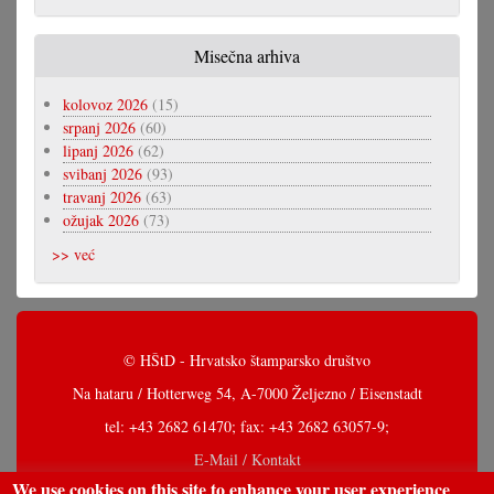
Misečna arhiva
kolovoz 2026
(15)
srpanj 2026
(60)
lipanj 2026
(62)
svibanj 2026
(93)
travanj 2026
(63)
ožujak 2026
(73)
>> već
© HŠtD - Hrvatsko štamparsko društvo
Na hataru / Hotterweg 54, A-7000 Željezno / Eisenstadt
tel: +43 2682 61470; fax: +43 2682 63057-9;
E-Mail / Kontakt
We use cookies on this site to enhance your user experience