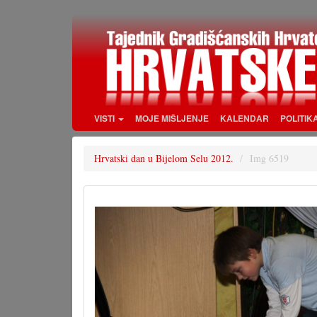
Skoči
na
glavni
sadržaj
VISTI
MOJE MIŠLJENJE
KALENDAR
POLITIK
Hrvatski dan u Bijelom Selu 2012.
Img 6519