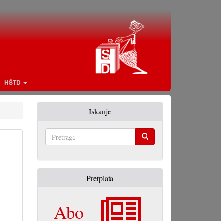
HŠTD
Iskanje
Pretraga
Pretplata
Abo