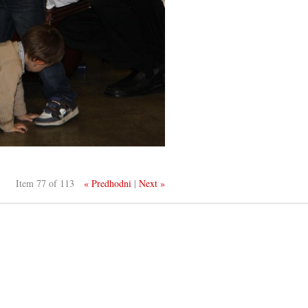
Item 77 of 113
« Predhodni
|
Next »