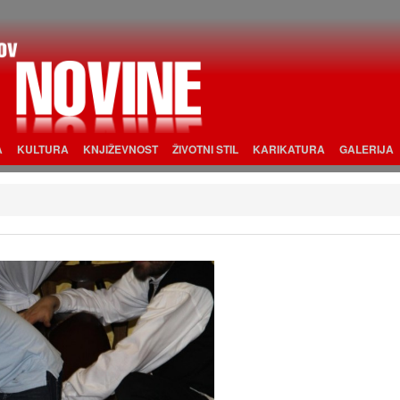
A
KULTURA
KNJIŽEVNOST
ŽIVOTNI STIL
KARIKATURA
GALERIJA