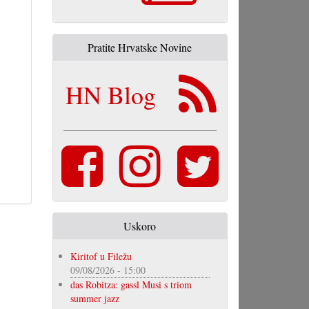
Pratite Hrvatske Novine
HN Blog
Uskoro
Kiritof u Filežu
09/08/2026 - 15:00
das Robitza: gassl Musi s triom
summer jazz