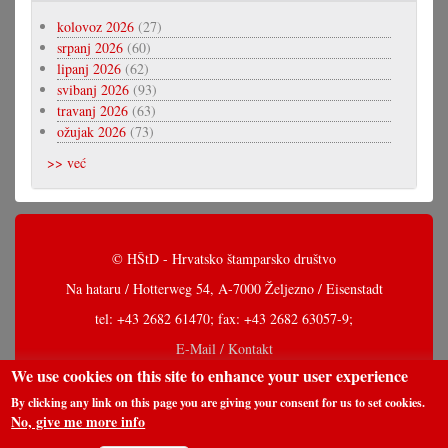
kolovoz 2026
(27)
srpanj 2026
(60)
lipanj 2026
(62)
svibanj 2026
(93)
travanj 2026
(63)
ožujak 2026
(73)
>> već
© HŠtD - Hrvatsko štamparsko društvo
Na hataru / Hotterweg 54, A-7000 Željezno / Eisenstadt
tel: +43 2682 61470; fax: +43 2682 63057-9;
E-Mail / Kontakt
We use cookies on this site to enhance your user experience
By clicking any link on this page you are giving your consent for us to set cookies.
No, give me more info