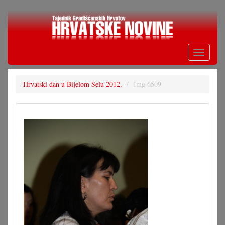
Skoči
na
glavni
sadržaj
Toggle
navigati
Hrvatski dan u Bijelom Selu 2012.
Img 6509