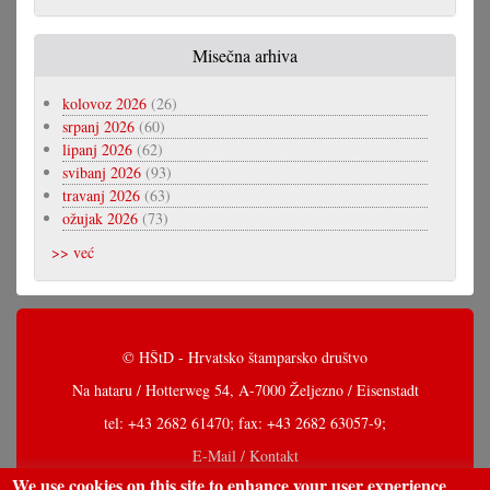
Misečna arhiva
kolovoz 2026
(26)
srpanj 2026
(60)
lipanj 2026
(62)
svibanj 2026
(93)
travanj 2026
(63)
ožujak 2026
(73)
>> već
© HŠtD - Hrvatsko štamparsko društvo
Na hataru / Hotterweg 54, A-7000 Željezno / Eisenstadt
tel: +43 2682 61470; fax: +43 2682 63057-9;
E-Mail / Kontakt
We use cookies on this site to enhance your user experience