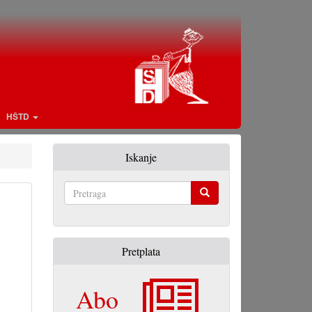
HŠTD
Iskanje
Pretraga
Pretplata
Abo