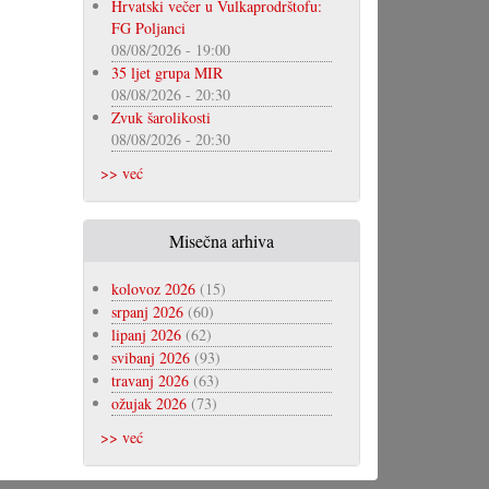
Hrvatski večer u Vulkaprodrštofu:
FG Poljanci
08/08/2026 - 19:00
35 ljet grupa MIR
08/08/2026 - 20:30
Zvuk šarolikosti
08/08/2026 - 20:30
>> već
Misečna arhiva
kolovoz 2026
(15)
srpanj 2026
(60)
lipanj 2026
(62)
svibanj 2026
(93)
travanj 2026
(63)
ožujak 2026
(73)
>> već