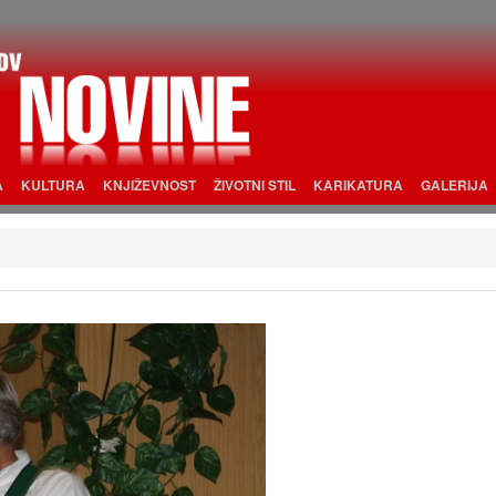
A
KULTURA
KNJIŽEVNOST
ŽIVOTNI STIL
KARIKATURA
GALERIJA