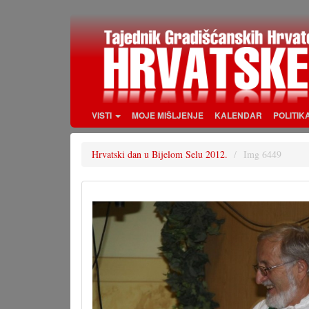
Skoči
na
glavni
sadržaj
VISTI
MOJE MIŠLJENJE
KALENDAR
POLITIK
Hrvatski dan u Bijelom Selu 2012.
Img 6449