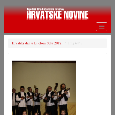
Skoči
na
glavni
sadržaj
Toggle
navigati
Hrvatski dan u Bijelom Selu 2012.
Img 6448