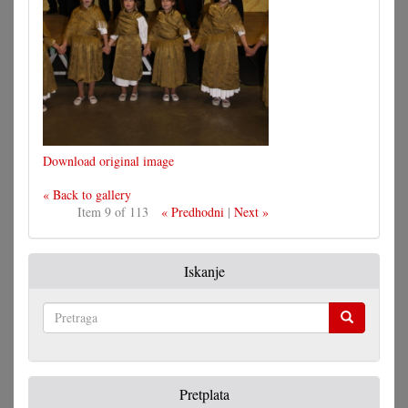
Download original image
« Back to gallery
Item 9 of 113
« Predhodni
|
Next »
Iskanje
Pretraga
Pretplata