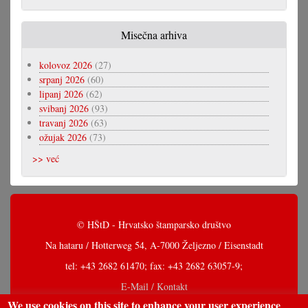
Misečna arhiva
kolovoz 2026
(27)
srpanj 2026
(60)
lipanj 2026
(62)
svibanj 2026
(93)
travanj 2026
(63)
ožujak 2026
(73)
>> već
© HŠtD - Hrvatsko štamparsko društvo
Na hataru / Hotterweg 54, A-7000 Željezno / Eisenstadt
tel: +43 2682 61470; fax: +43 2682 63057-9;
E-Mail / Kontakt
We use cookies on this site to enhance your user experience