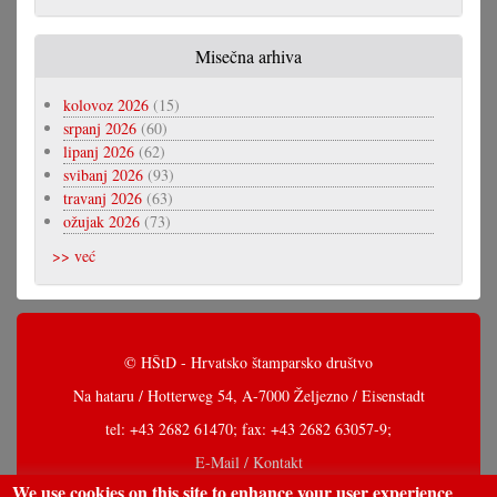
Misečna arhiva
kolovoz 2026
(15)
srpanj 2026
(60)
lipanj 2026
(62)
svibanj 2026
(93)
travanj 2026
(63)
ožujak 2026
(73)
>> već
© HŠtD - Hrvatsko štamparsko društvo
Na hataru / Hotterweg 54, A-7000 Željezno / Eisenstadt
tel: +43 2682 61470; fax: +43 2682 63057-9;
E-Mail / Kontakt
We use cookies on this site to enhance your user experience