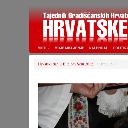
Skoči
na
glavni
sadržaj
VISTI
MOJE MIŠLJENJE
KALENDAR
POLITIK
Hrvatski dan u Bijelom Selu 2012.
Img 6520