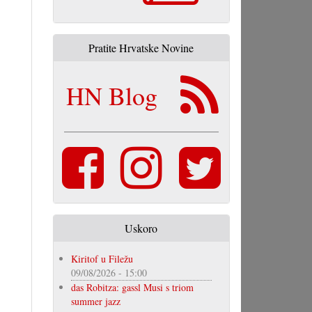
Pratite Hrvatske Novine
HN Blog
Uskoro
Kiritof u Filežu
09/08/2026 - 15:00
das Robitza: gassl Musi s triom
summer jazz