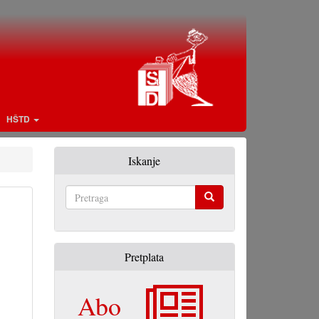
HŠTD
Iskanje
Pretraga
Pretplata
Abo