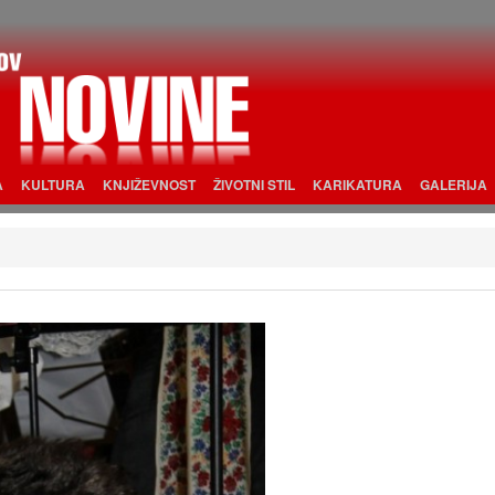
A
KULTURA
KNJIŽEVNOST
ŽIVOTNI STIL
KARIKATURA
GALERIJA