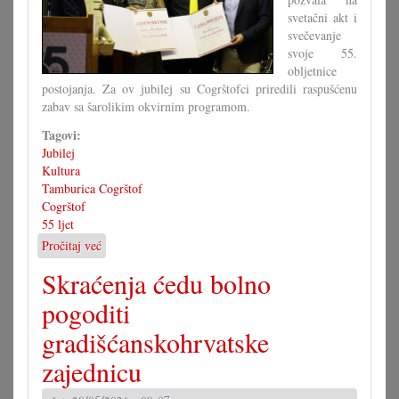
svetačni akt i
svečevanje
svoje 55.
obljetnice
postojanja. Za ov jubilej su Cogrštofci priredili raspušćenu
zabav sa šarolikim okvirnim programom.
Tagovi:
Jubilej
Kultura
Tamburica Cogrštof
Cogrštof
55 ljet
Pročitaj već
o
Dostojno
Skraćenja ćedu bolno
svečevanje
55.
pogoditi
obljetnice
gradišćanskohrvatske
zajednicu