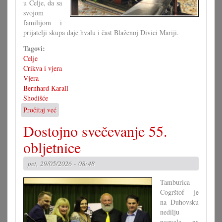
u Celje, da sa
svojom
familijom i
prijatelji skupa daje hvalu i čast Blaženoj Divici Mariji.
Tagovi:
Celje
Crikva i vjera
Vjera
Bernhard Karall
Shodišće
Pročitaj već
o
Jubilarno
Dostojno svečevanje 55.
stoveto
shodišće
obljetnice
pet, 29/05/2026 - 08:48
Tamburica
Cogrštof je
na Duhovsku
nedilju
pozvala na