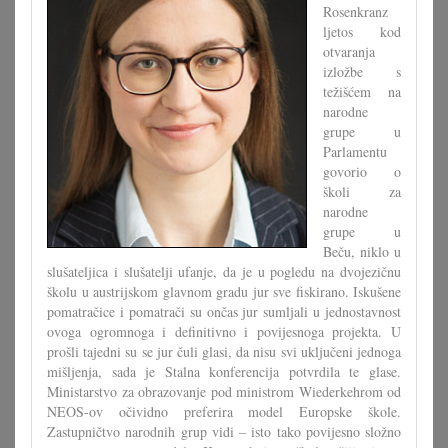
Rosenkranz
ljetos kod
otvaranja
izložbe s
težišćem na
narodne
grupe u
Parlamentu
govorio o
školi za
narodne
grupe u
Beču, niklo u
slušateljica i slušatelji ufanje, da je u pogledu na dvojezičnu
školu u austrijskom glavnom gradu jur sve fiskirano. Iskušene
pomatračice i pomatrači su ončas jur sumljali u jednostavnost
ovoga ogromnoga i definitivno i povijesnoga projekta. U
prošli tajedni su se jur čuli glasi, da nisu svi uključeni jednoga
mišljenja, sada je Stalna konferencija potvrdila te glase.
Ministarstvo za obrazovanje pod ministrom Wiederkehrom od
NEOS-ov očividno preferira model Europske škole.
Zastupničtvo narodnih grup vidi – isto tako povijesno složno