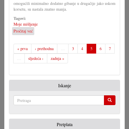
omogućili minimalno dodatno gibanje u drugačije jako uskom
korsetu, su nastala znatno manja.
Tagovi:
Moje mišljenje
Pročitaj već
o
Skraćenja
ćedu
bolno
« prva
‹ prethodna
…
3
4
5
6
7
pogoditi
…
sljedeća ›
zadnja »
gradišćanskohrvatske
zajednicu
Iskanje
Pretraga
Pretplata