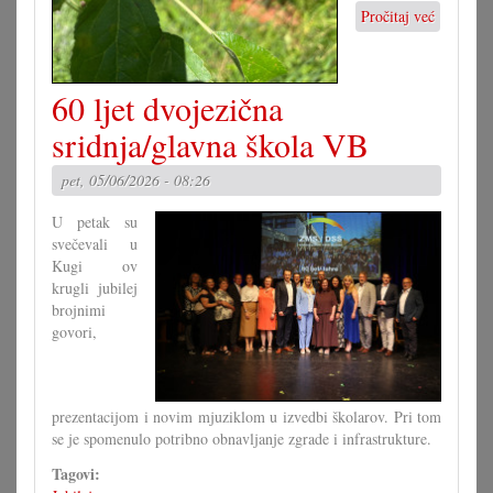
Pročitaj već
o
Kad
tuča
pohara
60 ljet dvojezična
vrte
sridnja/glavna škola VB
pet, 05/06/2026 - 08:26
U petak su
svečevali u
Kugi ov
krugli jubilej
brojnimi
govori,
prezentacijom i novim mjuziklom u izvedbi školarov. Pri tom
se je spomenulo potribno obnavljanje zgrade i infrastrukture.
Tagovi: