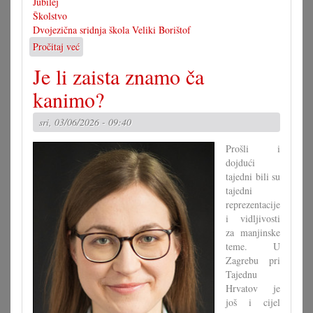
Jubilej
Školstvo
Dvojezična sridnja škola Veliki Borištof
Pročitaj već
o
60
Je li zaista znamo ča
ljet
dvojezična
kanimo?
sridnja/glavna
škola
sri, 03/06/2026 - 09:40
VB
Prošli i
dojdući
tajedni bili su
tajedni
reprezentacije
i vidljivosti
za manjinske
teme. U
Zagrebu pri
Tajednu
Hrvatov je
još i cijel