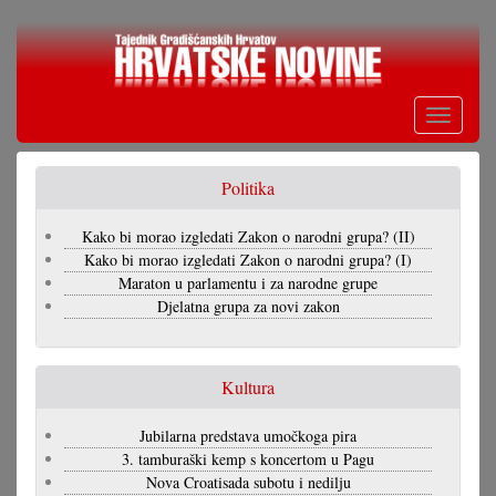
Skoči
na
glavni
sadržaj
Toggle
navigati
Politika
Kako bi morao izgledati Zakon o narodni grupa? (II)
Kako bi morao izgledati Zakon o narodni grupa? (I)
Maraton u parlamentu i za narodne grupe
Djelatna grupa za novi zakon
Kultura
Jubilarna predstava umočkoga pira
3. tamburaški kemp s koncertom u Pagu
Nova Croatisada subotu i nedilju