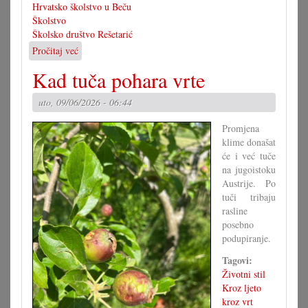
Hrvatsko školstvo u Beču
Školstvo
Školsko društvo Rešetarić
Pročitaj već
o
Stalna
Kad tuča pohara vrte
konferencija
odbija
uto, 09/06/2026 - 06:44
Europsku
školu
Promjena
klime donašat
će i već tuče
na jugoistoku
Austrije. Po
tuči tribaju
rasline
posebno
podupiranje.
Tagovi:
Životni stil
Kroz ljeto
kroz vrt