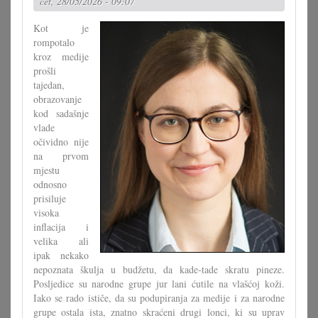
čet, 28/05/2026 - 09:07
Kot je
rompotalo
kroz medije
prošli
tajedan,
obrazovanje
kod sadašnje
vlade
očividno nije
na prvom
mjestu
odnosno
prisiluje
visoka
inflacija i
velika ali
ipak nekako
nepoznata škulja u budžetu, da kade-tade skratu pineze.
Posljedice su narodne grupe jur lani ćutile na vlašćoj koži.
Iako se rado ističe, da su podupiranja za medije i za narodne
grupe ostala ista, znatno skraćeni drugi lonci, ki su uprav