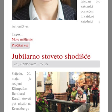
tajedan bio
zakonski
posvećen
hrvatskoj
zajednici u
iseljeničtvu.
Tagovi:
Moje mišljenje
Pročitaj već
o
Je
Jubilarno stoveto shodišće
li
zaista
uto, 02/06/2026 - 09:29
znamo
ča
Srijedu, 20.
kanimo?
maja, je
rodjeni
Klimpušac
Bernhard
Karall stoveti
put ulazio na
Kreutzbergu