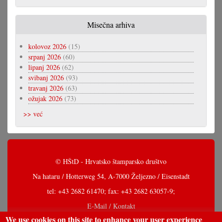
Misečna arhiva
kolovoz 2026
(15)
srpanj 2026
(60)
lipanj 2026
(62)
svibanj 2026
(93)
travanj 2026
(63)
ožujak 2026
(73)
>> već
© HŠtD - Hrvatsko štamparsko društvo
Na hataru / Hotterweg 54, A-7000 Željezno / Eisenstadt
tel: +43 2682 61470; fax: +43 2682 63057-9;
E-Mail / Kontakt
We use cookies on this site to enhance your user experience