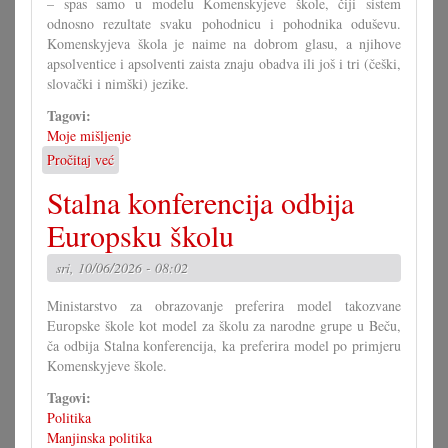
– spas samo u modelu Komenskyjeve škole, čiji sistem
odnosno rezultate svaku pohodnicu i pohodnika oduševu.
Komenskyjeva škola je naime na dobrom glasu, a njihove
apsolventice i apsolventi zaista znaju obadva ili još i tri (češki,
slovački i nimški) jezike.
Tagovi:
Moje mišljenje
Pročitaj već
o
Komenskyjeva
Stalna konferencija odbija
škola
je
Europsku školu
europska
škola
sri, 10/06/2026 - 08:02
Ministarstvo za obrazovanje preferira model takozvane
Europske škole kot model za školu za narodne grupe u Beču,
ča odbija Stalna konferencija, ka preferira model po primjeru
Komenskyjeve škole.
Tagovi:
Politika
Manjinska politika