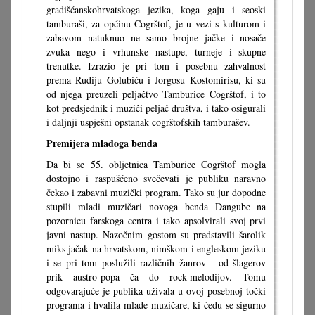
gradišćanskohrvatskoga jezika, koga gaju i seoski
tamburaši, za općinu Cogrštof, je u vezi s kulturom i
zabavom natuknuo ne samo brojne jačke i nosače
zvuka nego i vrhunske nastupe, turneje i skupne
trenutke. Izrazio je pri tom i posebnu zahvalnost
prema Rudiju Golubiću i Jorgosu Kostomirisu, ki su
od njega preuzeli peljačtvo Tamburice Cogrštof, i to
kot predsjednik i muziči peljač društva, i tako osigurali
i daljnji uspješni opstanak cogrštofskih tamburašev.
Premijera mladoga benda
Da bi se 55. obljetnica Tamburice Cogrštof mogla
dostojno i raspušćeno svečevati je publiku naravno
čekao i zabavni muzički program. Tako su jur dopodne
stupili mladi muzičari novoga benda Dangube na
pozornicu farskoga centra i tako apsolvirali svoj prvi
javni nastup. Nazočnim gostom su predstavili šarolik
miks jačak na hrvatskom, nimškom i engleskom jeziku
i se pri tom poslužili različnih žanrov - od šlagerov
prik austro-popa ča do rock-melodijov. Tomu
odgovarajuće je publika uživala u ovoj posebnoj točki
programa i hvalila mlade muzičare, ki ćedu se sigurno