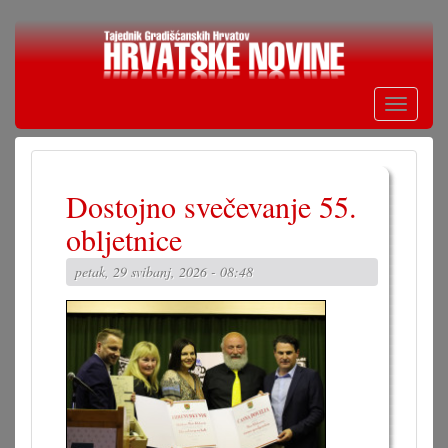
Skoči
na
glavni
sadržaj
Toggle
navigati
Dostojno svečevanje 55.
obljetnice
petak, 29 svibanj, 2026 - 08:48