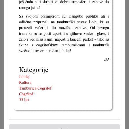
još čuda puti skrbiti za dobru atmosferu i zabave do
ranoga jutra!
Sa svojom premijerom su Dangube publiku ali i
odlično pripravili na tamburaški sastav Lole, ki su
preuzeli večernji dio muzičke zabave. Od prvoga
trenutka su se gosti upustili u njihove zvuke i glase, i
zato i već nisu kanili napustiti tančeni parket - tako su
skupa s cogrštofskimi tamburašicami i tamburaši
svečavali ov zvanaredan jubilej!
DJ
Kategorije
Jubilej
Kultura
Tamburica Cogrštof
Cogrštof
55 ljet