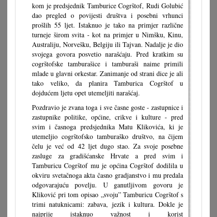
kom je predsjednik Tamburice Cogrštof, Rudi Golubić
dao pregled o povijesti društva i posebni vrhunci
prošlih 55 ljet. Istaknuo je tako na primjer različne
turneje širom svita - kot na primjer u Nimšku, Kinu,
Australiju, Norvešku, Belgiju ili Tajvan. Nadalje je dio
svojega govora posvetio narašćaju. Pred kratkim su
cogrštofske tamburašice i tamburaši naime primili
mlade u glavni orkestar. Zanimanje od strani dice je ali
tako veliko, da planira Tamburica Cogrštof u
dojdućem ljetu opet utemeljiti narašćaj.
Pozdravio je zvana toga i sve časne goste - zastupnice i
zastupnike politike, općine, crikve i kulture - pred
svim i časnoga predsjednika Matu Klikovića, ki je
utemeljio cogrštofsko tamburaško društvo, na čijem
čelu je već od 42 ljet dugo stao. Za svoje posebne
zasluge za gradišćanske Hrvate a pred svim i
Tamburicu Cogrštof mu je općina Cogrštof dodilila u
okviru svetačnoga akta časno gradjanstvo i mu predala
odgovarajuću povelju. U ganutljivom govoru je
Kliković pri tom opisao „svoju” Tamburicu Cogrštof s
trimi natuknicami: zabava, jezik i kultura. Dokle je
najprije istaknuo važnost i korist