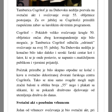
Tamburica Cogrštof je na Duhovsku nedilju pozvala na
svetačni akt i svečevanje svoje 55. obljetnice
postojanja. Za ov jubilej su Cogrštofci priredili
raspušćenu zabav sa šarolikim okvirnim programom.
Cogrštof – Pokidob veliko svečevanje krugle 50.
obljetnice ončas zbog koronapandemije nije bilo
moguće, je Tamburica Cogrštof odlučila „odrinuti”
svečevanje na svoj 55. jubilej. Na Duhovsku nedilju je
konačno bilo tako daleko i seoski farski centar kot i
šator, ki se je onde postavio, se napunio s znatiželjnom
publikom i vjernimi prijatelji.
Početak priredbe je bilo skupno otpodne uz kolač i
kavu u svetačno dekoriranoj dvorani farskoga centra
Cogrštofa. Tako se nisu samo svagdir mogli najti
zračni baloni u obliku broja „55” nego i plakati sa
slikami, ki su pokazali društveno djelovanje od
utemljenja društva do danas.
Svetačni akt s posebnim vrhuncem
Jedan od vrhuncev svečevanja je bio svetačni akt, pri