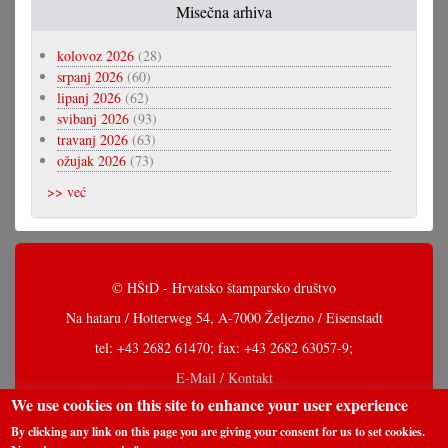
Misečna arhiva
kolovoz 2026
(28)
srpanj 2026
(60)
lipanj 2026
(62)
svibanj 2026
(93)
travanj 2026
(63)
ožujak 2026
(73)
>> već
© HŠtD - Hrvatsko štamparsko društvo
Na hataru / Hotterweg 54, A-7000 Željezno / Eisenstadt
tel: +43 2682 61470; fax: +43 2682 63057-9;
E-Mail / Kontakt
We use cookies on this site to enhance your user experience
By clicking any link on this page you are giving your consent for us to set cookies.