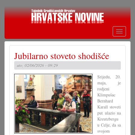
Skoči
na
glavni
sadržaj
Toggle
navigati
Jubilarno stoveto shodišće
uto, 02/06/2026 - 09:29
Srijedu, 20.
maja, je
rodjeni
Klimpušac
Bernhard
Karall stoveti
put ulazio na
Kreutzbergu
u Celje, da sa
svojom