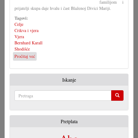
familijom i
prijatelji skupa daje hvalu i čast Blaženoj Divici Mariji.
Tagovi:
Celje
Crikva i vjera
Vjera
Bernhard Karall
Shodišće
Pročitaj već
o
Jubilarno
stoveto
shodišće
Iskanje
Pretraga
Pretplata