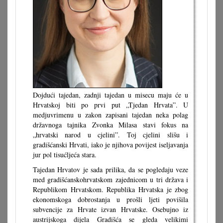
Dojdući tajedan, zadnji tajedan u misecu maju će u
Hrvatskoj biti po prvi put „Tjedan Hrvata”. U
medjuvrimenu u zakon zapisani tajedan neka polag
državnoga tajnika Zvonka Milasa stavi fokus na
„hrvatski narod u cjelini”. Toj cjelini slišu i
gradišćanski Hrvati, iako je njihova povijest iseljavanja
jur pol tisućljeća stara.
Tajedan Hrvatov je sada prilika, da se pogledaju veze
med gradišćanskohrvatskom zajednicom u tri država i
Republikom Hrvatskom. Republika Hrvatska je zbog
ekonomskoga dobrostanja u prošli ljeti povišila
subvencije za Hrvate izvan Hrvatske. Osebujno iz
austrijskoga dijela Gradišća se gleda velikimi