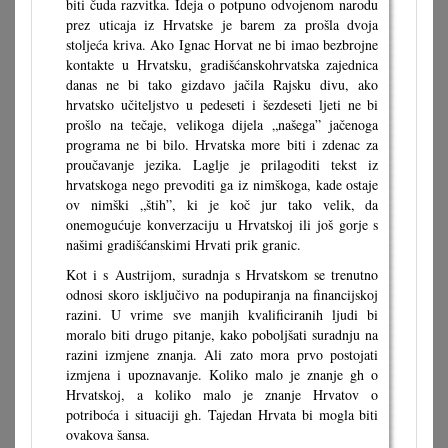
biti čuda razvitka. Ideja o potpuno odvojenom narodu
prez uticaja iz Hrvatske je barem za prošla dvoja
stoljeća kriva. Ako Ignac Horvat ne bi imao bezbrojne
kontakte u Hrvatsku, gradišćanskohrvatska zajednica
danas ne bi tako gizdavo jačila Rajsku divu, ako
hrvatsko učiteljstvo u pedeseti i šezdeseti ljeti ne bi
prošlo na tečaje, velikoga dijela „našega” jačenoga
programa ne bi bilo. Hrvatska more biti i zdenac za
proučavanje jezika. Laglje je prilagoditi tekst iz
hrvatskoga nego prevoditi ga iz nimškoga, kade ostaje
ov nimški „štih”, ki je koč jur tako velik, da
onemogućuje konverzaciju u Hrvatskoj ili još gorje s
našimi gradišćanskimi Hrvati prik granic.
Kot i s Austrijom, suradnja s Hrvatskom se trenutno
odnosi skoro isključivo na podupiranja na financijskoj
razini. U vrime sve manjih kvalificiranih ljudi bi
moralo biti drugo pitanje, kako poboljšati suradnju na
razini izmjene znanja. Ali zato mora prvo postojati
izmjena i upoznavanje. Koliko malo je znanje gh o
Hrvatskoj, a koliko malo je znanje Hrvatov o
potriboća i situaciji gh. Tajedan Hrvata bi mogla biti
ovakova šansa.