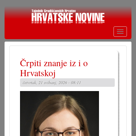
Skoči
na
glavni
sadržaj
Toggle
navigati
Črpiti znanje iz i o
Hrvatskoj
četvrtak, 21 svibanj, 2026 - 08:11