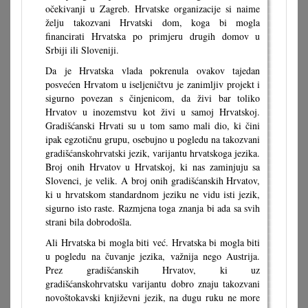
očekivanji u Zagreb. Hrvatske organizacije si naime
želju takozvani Hrvatski dom, koga bi mogla
financirati Hrvatska po primjeru drugih domov u
Srbiji ili Sloveniji.
Da je Hrvatska vlada pokrenula ovakov tajedan
posvećen Hrvatom u iseljeničtvu je zanimljiv projekt i
sigurno povezan s činjenicom, da živi bar toliko
Hrvatov u inozemstvu kot živi u samoj Hrvatskoj.
Gradišćanski Hrvati su u tom samo mali dio, ki čini
ipak egzotičnu grupu, osebujno u pogledu na takozvani
gradišćanskohrvatski jezik, varijantu hrvatskoga jezika.
Broj onih Hrvatov u Hrvatskoj, ki nas zaminjuju sa
Slovenci, je velik. A broj onih gradišćanskih Hrvatov,
ki u hrvatskom standardnom jeziku ne vidu isti jezik,
sigurno isto raste. Razmjena toga znanja bi ada sa svih
strani bila dobrodošla.
Ali Hrvatska bi mogla biti već. Hrvatska bi mogla biti
u pogledu na čuvanje jezika, važnija nego Austrija.
Prez gradišćanskih Hrvatov, ki uz
gradišćanskohrvatsku varijantu dobro znaju takozvani
novoštokavski književni jezik, na dugu ruku ne more