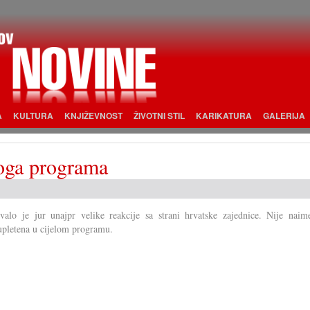
A
KULTURA
KNJIŽEVNOST
ŽIVOTNI STIL
KARIKATURA
GALERIJA
koga programa
valo je jur unajpr velike reakcije sa strani hrvatske zajednice. Nije naim
upletena u cijelom programu.