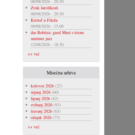
08/08/2026 - 20:30
Zvuk šarolikosti
08/08/2026 - 20:30
Kiritof u Filežu
09/08/2026 - 15:00
das Robitza: gassl Musi s triom
summer jazz
12/08/2026 - 18:30
>> već
Misečna arhiva
kolovoz 2026
(27)
srpanj 2026
(60)
lipanj 2026
(62)
svibanj 2026
(93)
travanj 2026
(63)
ožujak 2026
(73)
>> već