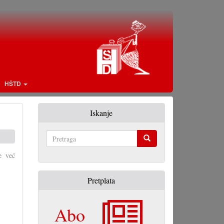
HŠTD
Iskanje
Pretraga
e već
Pretplata
Abo