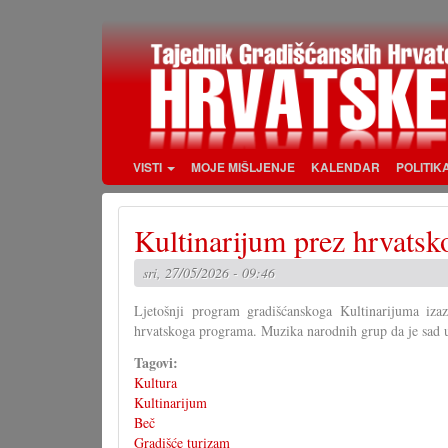
Skoči
na
glavni
sadržaj
VISTI
MOJE MIŠLJENJE
KALENDAR
POLITIK
Kultinarijum prez hrvats
sri, 27/05/2026 - 09:46
Ljetošnji program gradišćanskoga Kultinarijuma izaz
hrvatskoga programa. Muzika narodnih grup da je sad 
Tagovi:
Kultura
Kultinarijum
Beč
Gradišće turizam