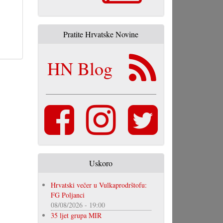
Pratite Hrvatske Novine
HN Blog
Uskoro
Hrvatski večer u Vulkaprodrštofu:
FG Poljanci
08/08/2026 - 19:00
35 ljet grupa MIR