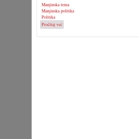
Manjinska tema
Manjinska politika
Politika
Pročitaj već
o
Kultinarijum
prez
hrvatskoga
programa