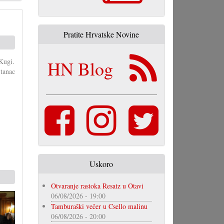
Pratite Hrvatske Novine
Kugi.
HN Blog
 tanac
Uskoro
Otvaranje rastoka Resatz u Otavi
06/08/2026 - 19:00
Tamburaški večer u Csello malinu
06/08/2026 - 20:00