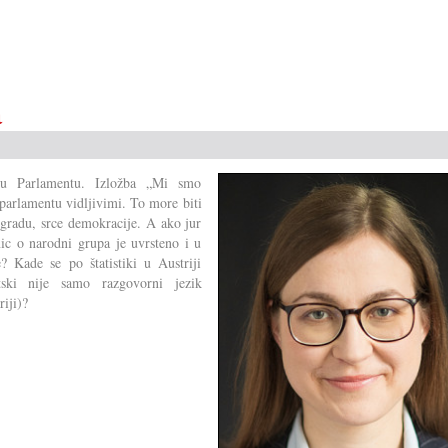
a
 u Parlamentu. Izložba „Mi smo
parlamentu vidljivimi. To more biti
zgradu, srce demokracije. A ako jur
ic o narodni grupa je uvrsteno i u
 Kade se po štatistiki u Austriji
tski nije samo razgovorni jezik
iji)?