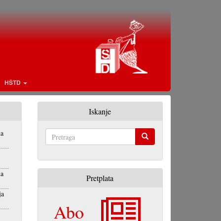
HŠTD
Iskanje
na
Pretraga
na
Pretplata
ja
Abo