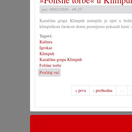
pet, 09/01/2026 - 09:25
Kazališna grupa Klimpuh nastupila je opet u bož
klimpuškom farskom domu premijerno pokazali kusić »
Tagovi:
Kultura
Igrokaz
Klimpuh
Kazališna grupa Klimpuh
Folišne torbe
Pročitaj već
o
»Folišne
torbe«
u
« prva
‹ prethodna
…
Klimpuhu