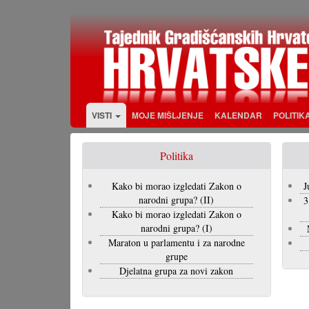
Skoči
na
glavni
sadržaj
VISTI
MOJE MIŠLJENJE
KALENDAR
POLITIK
Politika
Kako bi morao izgledati Zakon o
J
narodni grupa? (II)
3
Kako bi morao izgledati Zakon o
narodni grupa? (I)
Maraton u parlamentu i za narodne
grupe
Djelatna grupa za novi zakon