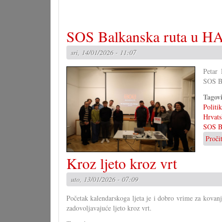
jezika
SOS Balkanska ruta u H
sri, 14/01/2026 - 11:07
Petar
SOS Ba
Tagov
Politi
Hrvats
SOS B
Proči
Kroz ljeto kroz vrt
uto, 13/01/2026 - 07:09
Početak kalendarskoga ljeta je i dobro vrime za kovanj
zadovoljavajuće ljeto kroz vrt.