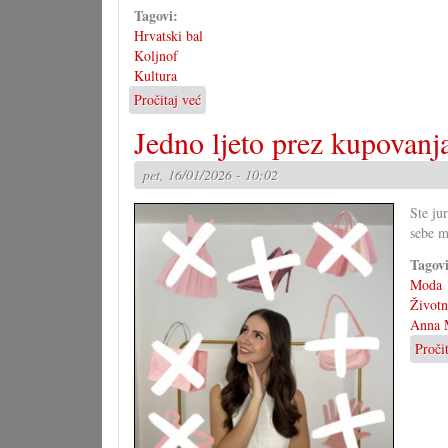
Tagovi:
Hrvatski bal
Koljnof
Kultura
Pročitaj već
o
50.
Jedno ljeto prez kupovanj
jubilarni
hrvatski
pet, 16/01/2026 - 10:02
bal
u
Ste ju
Koljnofu
sebe m
Tagov
Moda
Životni
Anna M
Proči