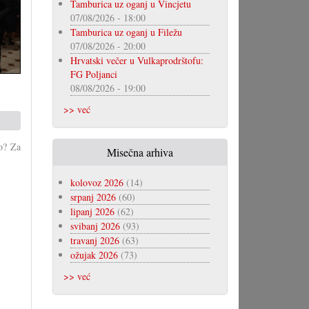
Tamburica uz oganj u Vincjetu
07/08/2026 - 18:00
Tamburica uz oganj u Filežu
07/08/2026 - 20:00
Hrvatski večer u Vulkaprodrštofu:
FG Poljanci
08/08/2026 - 19:00
>> već
to? Za
Misečna arhiva
kolovoz 2026
(14)
srpanj 2026
(60)
lipanj 2026
(62)
svibanj 2026
(93)
travanj 2026
(63)
ožujak 2026
(73)
>> već