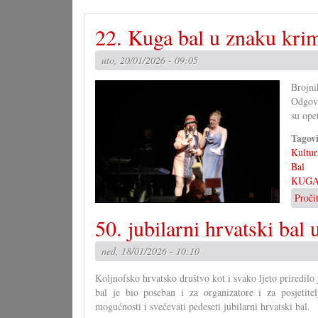
22. Kuga bal u znaku kri
uto, 20/01/2026 - 09:05
Brojn
Odgova
su opet
Tagov
Kultur
Bal
KUG
Proči
50. jubilarni hrvatski bal
ned, 18/01/2026 - 10:10
Koljnofsko hrvatsko društvo kot i svako ljeto priredilo 
bal je bio poseban i za organizatore i za posjetit
mogućnosti i svečevati pedeseti jubilarni hrvatski bal.