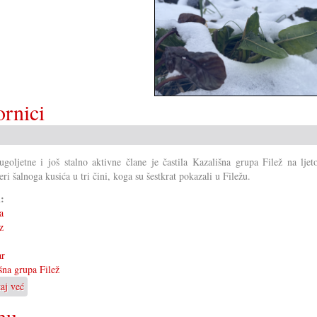
ornici
goljetne i još stalno aktivne člane je častila Kazališna grupa Filež na ljet
eri šalnoga kusića u tri čini, koga su šestkrat pokazali u Filežu.
i:
a
z
ar
šna grupa Filež
taj već
o
»Papučar«
hu
na