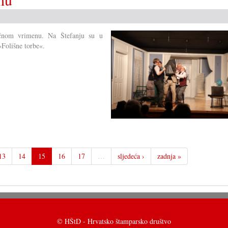
fileškoj
pozornici
ićnom vrimenu. Na Štefanju su u
Folišne torbe«.
13
14
15
16
17
…
sljedeća ›
zadnja »
© HŠtD - Hrvatsko štamparsko društvo