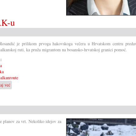
AK-u
 Rosandić je prilikom prvoga hakovskoga večera u Hrvatskom centru preda
lkanskoj ruti, ka pruža migrantom na bosansko-hrvatskoj granici pomoć.
i:
ka
ka
alkanroute
taj već
o
SOS
Balkanska
ruta
u
HAK-
e planov za vrt. Nekoliko idejov za
u