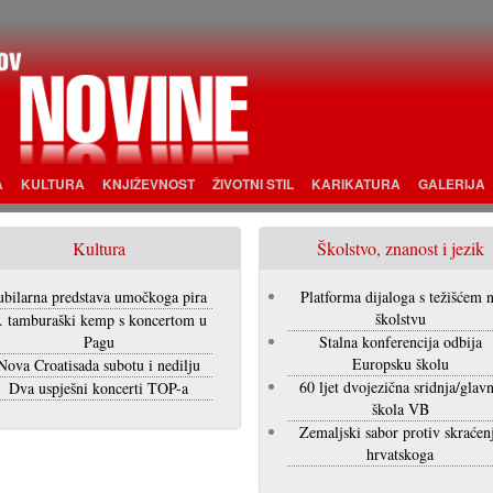
A
KULTURA
KNJIŽEVNOST
ŽIVOTNI STIL
KARIKATURA
GALERIJA
Kultura
Školstvo, znanost i jezik
ubilarna predstava umočkoga pira
Platforma dijaloga s težišćem 
školstvu
. tamburaški kemp s koncertom u
Pagu
Stalna konferencija odbija
Europsku školu
Nova Croatisada subotu i nedilju
60 ljet dvojezična sridnja/glav
Dva uspješni koncerti TOP-a
škola VB
Zemaljski sabor protiv skraćen
hrvatskoga