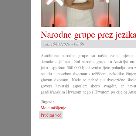
Narodne grupe prez jezik
čet, 15/01/2026 - 08:59
Autohtone narodne grupe su našle svoje mjesto
demokracija” neka čini narodne grupe i u Austrijskom 
jako uspješno: 500.000 ljudi svako ljeto pohadja ovu 
ne idu u posebnu dvoranu s težišćem, nekoliko činjen
glavnu dvoranu. Kade se nahadjaju dvojezične škole?
govori hrvatski (spoiler: skoro svagdir, ar hrva
gradišćanskim Hrvatom nego i Hrvatom po cijeloj Austr
Tagovi:
Moje mišljenje
Pročitaj već
o
Narodne
grupe
prez