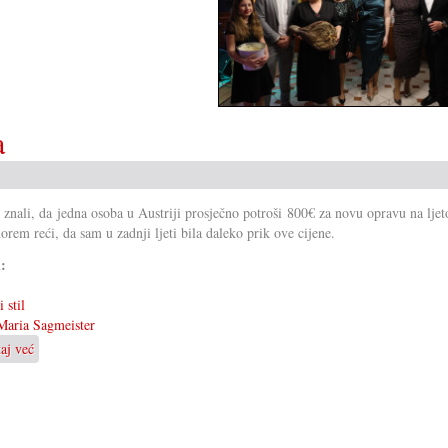
a
r znali, da jedna osoba u Austriji prosječno potroši 800€ za novu opravu na lje
orem reći, da sam u zadnji ljeti bila daleko prik ove cijene.
i:
 stil
aria Sagmeister
taj već
o
Jedno
ljeto
prez
kupovanja