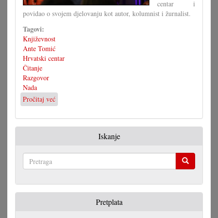
centar i
povidao o svojem djelovanju kot autor, kolumnist i žurnalist.
Tagovi:
Književnost
Ante Tomić
Hrvatski centar
Čitanje
Razgovor
Nada
Pročitaj već
o
Tomić
u
gosti
Iskanje
u
Centru
Pretraga
Pretplata