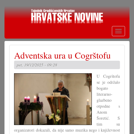
Skoči
na
glavni
sadržaj
Toggle
navigati
Adventska ura u Cogrštofu
pet, 19/12/2025 - 09:28
U Cogrštofu
se je održalo
bogato
literarno-
glazbeno
otpodne s
Anom
Šoretić. S
tim su
organizatori dokazali, da nije samo muzika nego i književnost