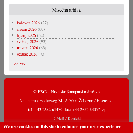
Misečna arhiva
kolovoz 2026
(27)
srpanj 2026
(60)
lipanj 2026
(62)
svibanj 2026
(93)
travanj 2026
(63)
ožujak 2026
(73)
>> već
© HŠtD - Hrvatsko štamparsko društvo
Na hataru / Hotterweg 54, A-7000 Željezno / Eisenstadt
tel: +43 2682 61470; fax: +43 2682 63057-9;
E-Mail / Kontakt
We use cookies on this site to enhance your user experience