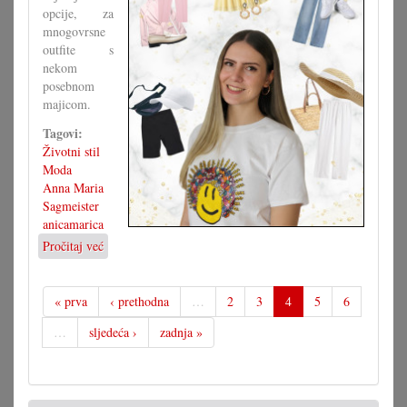
opcije, za
mnogovrsne
outfite s
nekom
posebnom
majicom.
Tagovi:
Životni stil
Moda
Anna Maria
Sagmeister
anicamarica
Pročitaj već
o
Majica
s
motivom,
« prva
‹ prethodna
…
2
3
4
5
6
brojne
…
sljedeća ›
zadnja »
mogućnosti