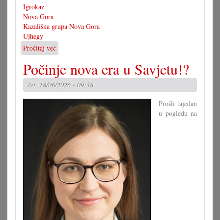
Igrokaz
Nova Gora
Kazališna grupa Nova Gora
Ujhegy
Pročitaj već
o
Uj
Počinje nova era u Savjetu!?
kako
je
čet, 18/06/2026 - 09:38
nastala
Nova
Prošli tajedan
Gora
u pogledu na