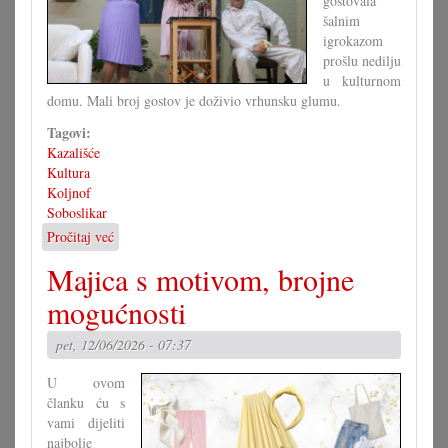
gostovala
šalnim
igrokazom
prošlu nedilju
u kulturnom
domu. Mali broj gostov je doživio vrhunsku glumu.
Tagovi:
Kazališće
Kultura
Koljnof
Soboslikar
Pročitaj već
o
Igrokaz
Majica s motivom, brojne
»Soboslikar«
u
mogućnosti
Koljnofu
pet, 12/06/2026 - 07:37
U ovom
članku ću s
vami dijeliti
najbolje