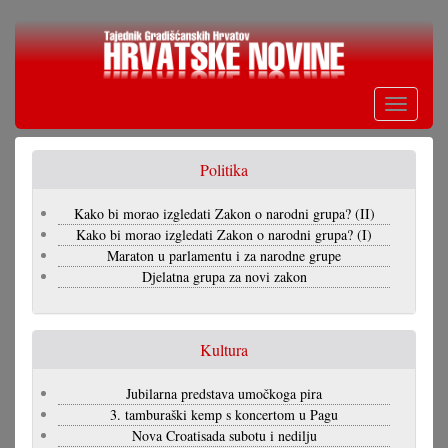
Skoči
na
glavni
sadržaj
Toggle
navigati
Politika
Kako bi morao izgledati Zakon o narodni grupa? (II)
Kako bi morao izgledati Zakon o narodni grupa? (I)
Maraton u parlamentu i za narodne grupe
Djelatna grupa za novi zakon
Kultura
Jubilarna predstava umočkoga pira
3. tamburaški kemp s koncertom u Pagu
Nova Croatisada subotu i nedilju