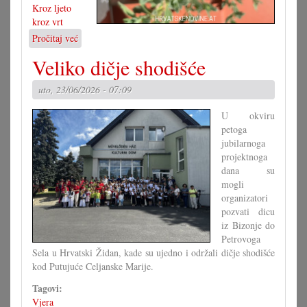
Kroz ljeto
kroz vrt
Pročitaj već
o
Rože
Veliko dičje shodišće
i
druge
uto, 23/06/2026 - 07:09
kraljice
vrta
U okviru
petoga
jubilarnoga
projektnoga
dana su
mogli
organizatori
pozvati dicu
iz Bizonje do
Petrovoga
Sela u Hrvatski Židan, kade su ujedno i održali dičje shodišće
kod Putujuće Celjanske Marije.
Tagovi:
Vjera