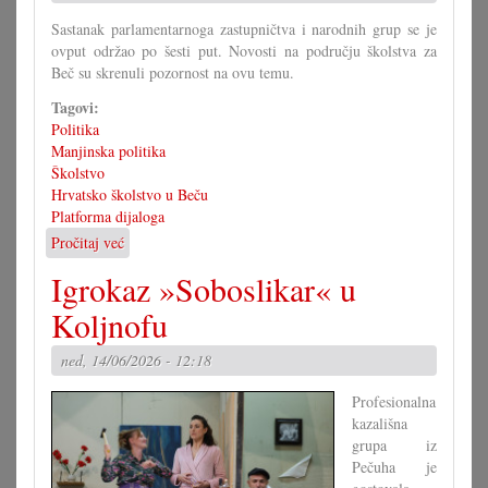
Sastanak parlamentarnoga zastupničtva i narodnih grup se je
ovput održao po šesti put. Novosti na području školstva za
Beč su skrenuli pozornost na ovu temu.
Tagovi:
Politika
Manjinska politika
Školstvo
Hrvatsko školstvo u Beču
Platforma dijaloga
Pročitaj već
o
Platforma
Igrokaz »Soboslikar« u
dijaloga
s
Koljnofu
težišćem
na
ned, 14/06/2026 - 12:18
školstvu
Profesionalna
kazališna
grupa iz
Pečuha je