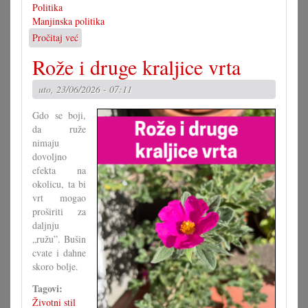
Politika
Manjinska politika
Pročitaj već
o
Djelatna
Rože i druge kraljice vrta
grupa
za
uto, 23/06/2026 - 07:11
novi
zakon
Gdo se boji,
da ruže
nimaju
dovoljno
efekta na
okolicu, ta bi
vrt mogao
proširiti za
daljnju
„ružu”. Bušin
cvate i dahne
skoro bolje.
Tagovi:
Životni stil