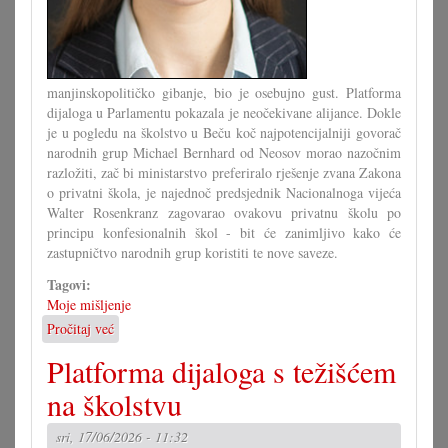
manjinskopolitičko gibanje, bio je osebujno gust. Platforma
dijaloga u Parlamentu pokazala je neočekivane alijance. Dokle
je u pogledu na školstvo u Beču koč najpotencijalniji govorač
narodnih grup Michael Bernhard od Neosov morao nazočnim
razložiti, zač bi ministarstvo preferiralo rješenje zvana Zakona
o privatni škola, je najednoč predsjednik Nacionalnoga vijeća
Walter Rosenkranz zagovarao ovakovu privatnu školu po
principu konfesionalnih škol - bit će zanimljivo kako će
zastupničtvo narodnih grup koristiti te nove saveze.
Tagovi:
Moje mišljenje
Pročitaj već
o
Počinje
Platforma dijaloga s težišćem
nova
era
na školstvu
u
Savjetu!?
sri, 17/06/2026 - 11:32