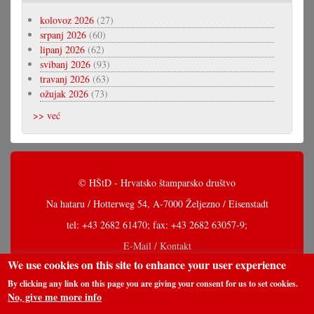
kolovoz 2026
(27)
srpanj 2026
(60)
lipanj 2026
(62)
svibanj 2026
(93)
travanj 2026
(63)
ožujak 2026
(73)
>> već
© HŠtD - Hrvatsko štamparsko društvo
Na hataru / Hotterweg 54, A-7000 Željezno / Eisenstadt
tel: +43 2682 61470; fax: +43 2682 63057-9;
E-Mail / Kontakt
We use cookies on this site to enhance your user experience
By clicking any link on this page you are giving your consent for us to set cookies.
No, give me more info