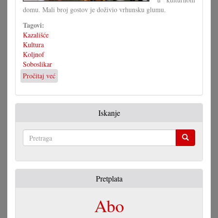
domu. Mali broj gostov je doživio vrhunsku glumu.
Tagovi:
Kazališće
Kultura
Koljnof
Soboslikar
Pročitaj već
o
Igrokaz
»Soboslikar«
u
Iskanje
Koljnofu
Pretraga
Pretplata
Abo