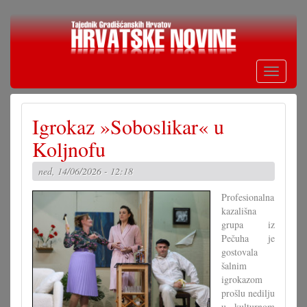
Skoči
na
glavni
sadržaj
Toggle
navigati
Igrokaz »Soboslikar« u
Koljnofu
ned, 14/06/2026 - 12:18
Profesionalna
kazališna
grupa iz
Pečuha je
gostovala
šalnim
igrokazom
prošlu nedilju
u kulturnom