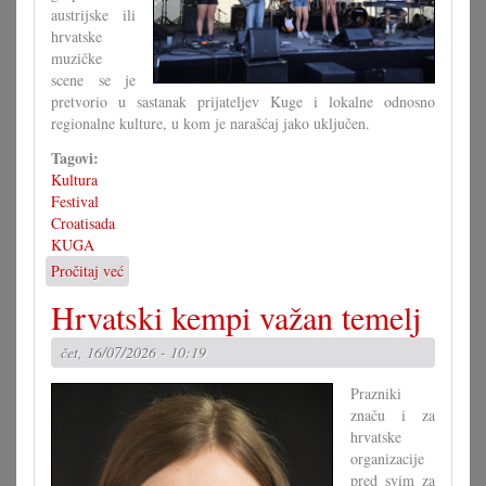
austrijske ili
hrvatske
muzičke
scene se je
pretvorio u sastanak prijateljev Kuge i lokalne odnosno
regionalne kulture, u kom je narašćaj jako uključen.
Tagovi:
Kultura
Festival
Croatisada
KUGA
Pročitaj već
o
Nova
Hrvatski kempi važan temelj
Croatisada
subotu
čet, 16/07/2026 - 10:19
i
nedilju
Prazniki
značu i za
hrvatske
organizacije
pred svim za