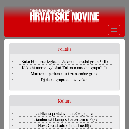
Skoči
na
glavni
sadržaj
Toggle
navigati
Politika
Kako bi morao izgledati Zakon o narodni grupa? (II)
Kako bi morao izgledati Zakon o narodni grupa? (I)
Maraton u parlamentu i za narodne grupe
Djelatna grupa za novi zakon
Kultura
Jubilarna predstava umočkoga pira
3. tamburaški kemp s koncertom u Pagu
Nova Croatisada subotu i nedilju