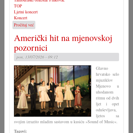
TOP
Ljetni koncert
Koncert
Pročitaj već
o
Dva
Američki hit na mjenovskoj
uspješni
koncerti
pozornici
TOP-
a
pon, 13/07/2026 - 09:12
Glavno
hrvatsko selo
mjuziklov
Mjenovo u
uhodanom
ritmu od dvih
ljet i opet
oduševljava,
ljetos sa
svojim izrazito mladim sastavom u kusiću »Sound of Music«.
Tagovi: