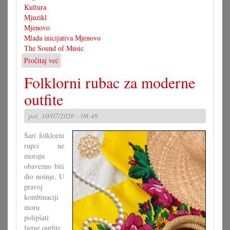
Kultura
Mjuzikl
Mjenovo
Mlada inicijativa Mjenovo
The Sound of Music
Pročitaj već
o
Američki
Folklorni rubac za moderne
hit
na
outfite
mjenovskoj
pozornici
pet, 10/07/2026 - 08:49
Šari folklorni
rupci ne
moraju
obavezno biti
dio nošnje. U
pravoj
kombinaciji
moru
polipšati
ljetne outfite.