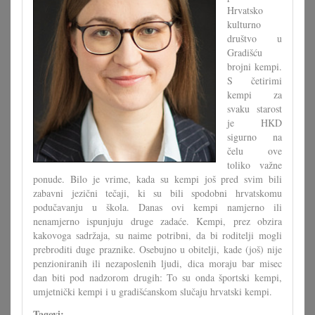
Hrvatsko
kulturno
društvo u
Gradišću
brojni kempi.
S četirimi
kempi za
svaku starost
je HKD
sigurno na
čelu ove
toliko važne
ponude. Bilo je vrime, kada su kempi još pred svim bili
zabavni jezični tečaji, ki su bili spodobni hrvatskomu
podučavanju u škola. Danas ovi kempi namjerno ili
nenamjerno ispunjuju druge zadaće. Kempi, prez obzira
kakovoga sadržaja, su naime potribni, da bi roditelji mogli
prebroditi duge praznike. Osebujno u obitelji, kade (još) nije
penzioniranih ili nezaposlenih ljudi, dica moraju bar misec
dan biti pod nadzorom drugih: To su onda športski kempi,
umjetnički kempi i u gradišćanskom slučaju hrvatski kempi.
Tagovi: