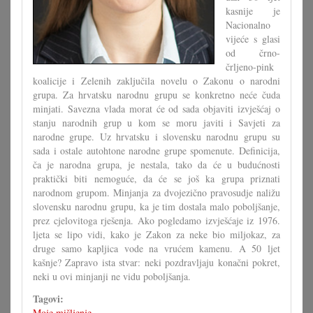
kasnije je
Nacionalno
vijeće s glasi
od črno-
črljeno-pink
koalicije i Zelenih zaključila novelu o Zakonu o narodni
grupa. Za hrvatsku narodnu grupu se konkretno neće čuda
minjati. Savezna vlada morat će od sada objaviti izvješćaj o
stanju narodnih grup u kom se moru javiti i Savjeti za
narodne grupe. Uz hrvatsku i slovensku narodnu grupu su
sada i ostale autohtone narodne grupe spomenute. Definicija,
ča je narodna grupa, je nestala, tako da će u budućnosti
praktički biti nemoguće, da će se još ka grupa priznati
narodnom grupom. Minjanja za dvojezično pravosudje naližu
slovensku narodnu grupu, ka je tim dostala malo poboljšanje,
prez cjelovitoga rješenja. Ako pogledamo izvješćaje iz 1976.
ljeta se lipo vidi, kako je Zakon za neke bio miljokaz, za
druge samo kapljica vode na vrućem kamenu. A 50 ljet
kašnje? Zapravo ista stvar: neki pozdravljaju konačni pokret,
neki u ovi minjanji ne vidu poboljšanja.
Tagovi:
Moje mišljenje