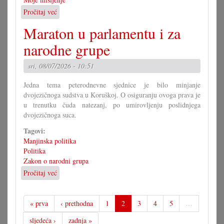
Pročitaj već
o
Zakon
Maraton u parlamentu i za
mora
dati
narodne grupe
odgovore
sri, 08/07/2026 - 10:51
Jedna tema peterodnevne sjednice je bilo minjanje
dvojezičnoga sudstva u Koruškoj. O osiguranju ovoga prava je
u trenutku čuda natezanj, po umirovljenju poslidnjega
dvojezičnoga suca.
Tagovi:
Manjinska politika
Politika
Zakon o narodni grupa
Pročitaj već
o
Maraton
u
parlamentu
« prva
‹ prethodna
1
2
3
4
5
…
i
sljedeća ›
zadnja »
za