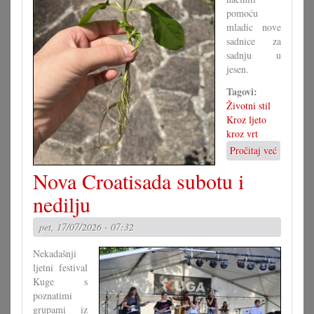
pomoću
mladic nove
sadnice za
sadnju u
jesen.
Tagovi:
Životni stil
Kroz ljeto
kroz vrt
Pročitaj već
o
Vegetati
Nova Croatisada subotu i
razmnoža
nedilju
pet, 17/07/2026 - 07:32
Nekadašnji
ljetni festival
Kuge s
poznatimi
grupami iz