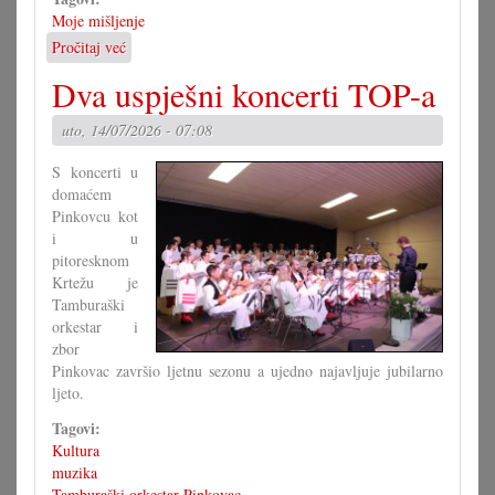
Moje mišljenje
Pročitaj već
o
Hrvatski
Dva uspješni koncerti TOP-a
kempi
važan
uto, 14/07/2026 - 07:08
temelj
S koncerti u
domaćem
Pinkovcu kot
i u
pitoresknom
Krtežu je
Tamburaški
orkestar i
zbor
Pinkovac završio ljetnu sezonu a ujedno najavljuje jubilarno
ljeto.
Tagovi:
Kultura
muzika
Tamburaški orkestar Pinkovac