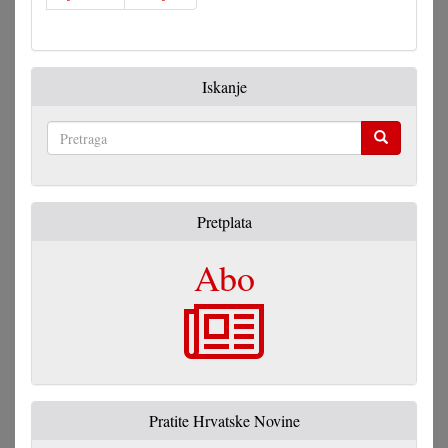
narodne
grupe
Iskanje
Pretraga
Pretplata
Abo
Pratite Hrvatske Novine