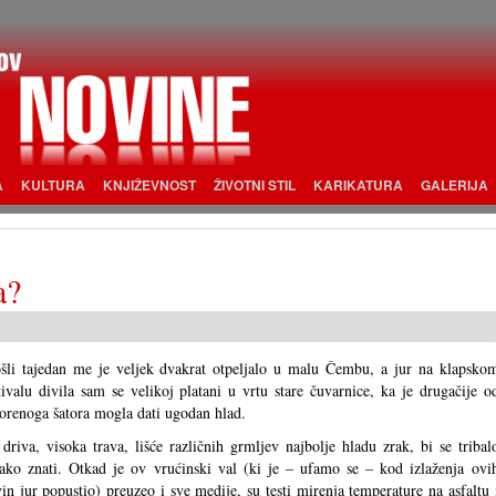
A
KULTURA
KNJIŽEVNOST
ŽIVOTNI STIL
KARIKATURA
GALERIJA
a?
šli tajedan me je veljek dvakrat otpeljalo u malu Čembu, a jur na klapsko
tivalu divila sam se velikoj platani u vrtu stare čuvarnice, ka je drugačije o
orenoga šatora mogla dati ugodan hlad.
driva, visoka trava, lišće različnih grmljev najbolje hladu zrak, bi se tribal
ako znati. Otkad je ov vrućinski val (ki je – ufamo se – kod izlaženja ovi
in jur popustio) preuzeo i sve medije, su testi mirenja temperature na asfaltu 