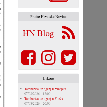
v
a
i
Pratite Hrvatske Novine
i
HN Blog
e
,
e
u
d
e
Uskoro
e
u
Tamburica uz oganj u Vincjetu
07/08/2026 - 18:00
e
Tamburica uz oganj u Filežu
07/08/2026 - 20:00