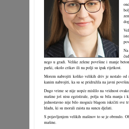
ond
bol
zem
dop
Vel
ist
pov
Na 
čud
nego u gradi. Velike zelene površine i manje beton
parki, okolo crikav ili na polji su ipak rijetkost.
Morem nabrojiti koliko velikih driv je nestalo od
kanim nabrojiti, ka su se pridružila na javni površin
Dugo vrime se nije uopće mislilo na vridnost ovak
mašine još nisu egzistirale, polja su bila manja i 
jednostavno nije bilo moguće blagom iskrčiti sve tr
hladu, ki su morali zaista na suncu djelati.
S pojavljenjem velikih mašinov to se je obrnulo. Obd
mašine.