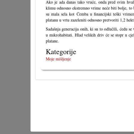
Ako je ada danas tako vruće, onda pred svim hval
klimu odnosno ekstremno vrime neće biti bolje, to 
su mala sela kot Čemba u financijski teški vrimen
platanu u vrtu zazeleniti odnosno pretvoriti 1,2 hek
Sadašnja generacija onih, ki su to odlučili, ćedu s
u mikrohabitati. Hlad velikih driv će se stopr u cjel
platane.
Kategorije
Moje mišljenje