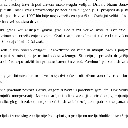
a na visokoj travi ili pod drivom inako svagdir vidljivi. Driva u blizini stano
je čistu i hladu zrak i prozračenje po noći nastaje ugodnije. U prosjeku da je n
lji pod drivi za 10°C hladnije nego zapečačene površine. Osebujni veliki efekt
rimu velika, stara driva.
iki gradi kot austrijski glavni grad Beč ulažu velike svote u zazelenje 
ovrimeno u otpečačenje površin. Ovako se more pohraniti već vode, a zelen
ršine daju hlad i čišći zrak.
selu je stav obično drugačiji. Zaokruženo od većih ili manjih lozov i poljev
a puti se misli, da je to inako dost zelenoga. Situacija je pravoda drugačij
a obično uspu snižiti temperature barem kroz noć. Posebno lipa, stara driva 
 mojega ditinstva – a to je već nego dvi ruke – ali tribam samo dvi ruke, ka
a.
ovih posebnih površin s drivi, dugom travom ili posebnim grmljem. Dok velik
krajolik mnogovrsniji. Morebit su ljudi bili povezaniji s prirodom, vjerojatnij
nulje, glog i bazak od medje, a velika driva bila su ljudem potribna za pauze 
jelati samo slog zemlje nije bio isplativ, a grmlje na medja bludilo je sve širj