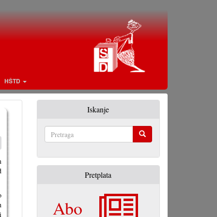
HŠTD
Iskanje
Pretraga
m
d
Pretplata
o
Abo
h
i