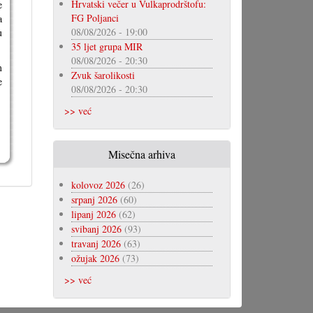
Hrvatski večer u Vulkaprodrštofu:
e
FG Poljanci
a
08/08/2026 - 19:00
u
35 ljet grupa MIR
08/08/2026 - 20:30
m
Zvuk šarolikosti
e
08/08/2026 - 20:30
>> već
Misečna arhiva
kolovoz 2026
(26)
srpanj 2026
(60)
lipanj 2026
(62)
svibanj 2026
(93)
travanj 2026
(63)
ožujak 2026
(73)
>> već