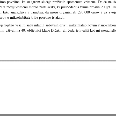
imo površine, ke su igrom slučaja preživile spomenuta vrimena. Da ča naliž
bi u medjuvrimenu morao znati svaki, ki prispodablja vrime prošlih 20 ljet. D
i tako snalažljiva i pametna, da moru organizirati 270.000 eurov i uz svoj
tarov u mikrohabitate triba posebno istaknuti.
e vjerojatno veseliti sadu mladih sadovnih driv i maksimalno novim stanovniko
ini uživati na 40. obljetnici klape Dičaki, ali ćedu je hvaliti kot mi posaditelj