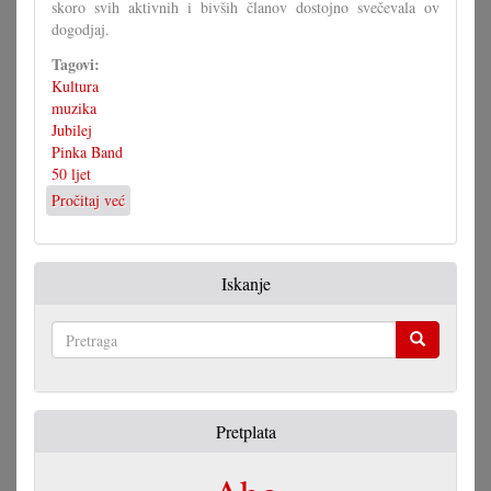
skoro svih aktivnih i bivših članov dostojno svečevala ov
dogodjaj.
Tagovi:
Kultura
muzika
Jubilej
Pinka Band
50 ljet
Pročitaj već
o
50
ljet
muzika
Iskanje
za
zabav
Pretraga
Pretplata