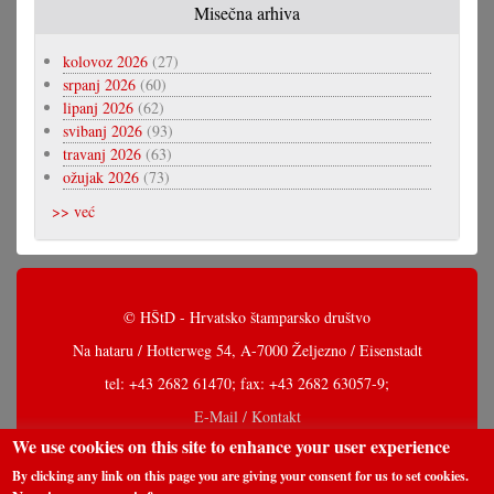
Misečna arhiva
kolovoz 2026
(27)
srpanj 2026
(60)
lipanj 2026
(62)
svibanj 2026
(93)
travanj 2026
(63)
ožujak 2026
(73)
>> već
© HŠtD - Hrvatsko štamparsko društvo
Na hataru / Hotterweg 54, A-7000 Željezno / Eisenstadt
tel: +43 2682 61470; fax: +43 2682 63057-9;
E-Mail / Kontakt
We use cookies on this site to enhance your user experience
By clicking any link on this page you are giving your consent for us to set cookies.