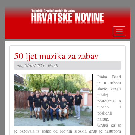
Skoči
na
glavni
sadržaj
Toggle
navigati
50 ljet muzika za zabav
uto, 07/07/2026 - 09:48
Pinka Band
je u subotu
slavio krugli
jubilej
postojanja a
ujedno i
poslidnji
nastup.
Grupa ka se
je osnovala iz jedne od brojnih seoskih grup je nastupom