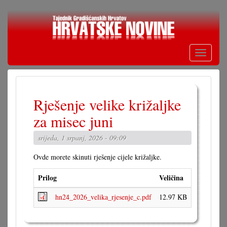
Skoči
na
glavni
sadržaj
Toggle
navigati
Rješenje velike križaljke
za misec juni
srijeda, 1 srpanj, 2026 - 09:09
Ovde morete skinuti rješenje cijele križaljke.
Prilog
Veličina
hn24_2026_velika_rjesenje_c.pdf
12.97 KB