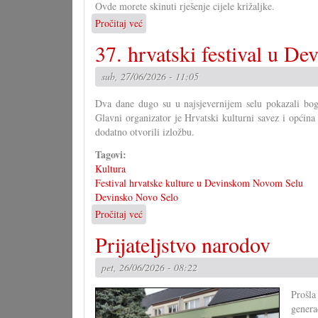
Ovde morete skinuti rješenje cijele križaljke.
Pročitaj već
o
Rješenje
37. hrvatski festival u D
velike
križaljke
sub, 27/06/2026 - 11:05
za
misec
Dva dane dugo su u najsjevernijem selu pokazali bogat
juni
Glavni organizator je Hrvatski kulturni savez i opći
dodatno otvorili izložbu.
Tagovi:
Kultura
Festival hrvatske kulture u Devinskom Novom Selu
Devinsko Novo Selo
Pročitaj već
o
37.
Prijateljstvo narodov
hrvatski
festival
pet, 26/06/2026 - 08:22
u
Devinskom
Prošla
Novo
genera
Selu