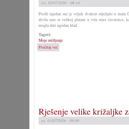
čet, 02/07/2026 - 08:14
Prošli tajedan me je veljek dvakrat otpeljalo u malu
divila sam se velikoj platani u vrtu stare čuvarnice, 
mogla dati ugodan hlad.
Tagovi:
Moje mišljenje
Pročitaj već
o
Fit
za
klimatska
minjanja?
Rješenje velike križaljke 
sri, 01/07/2026 - 09:09