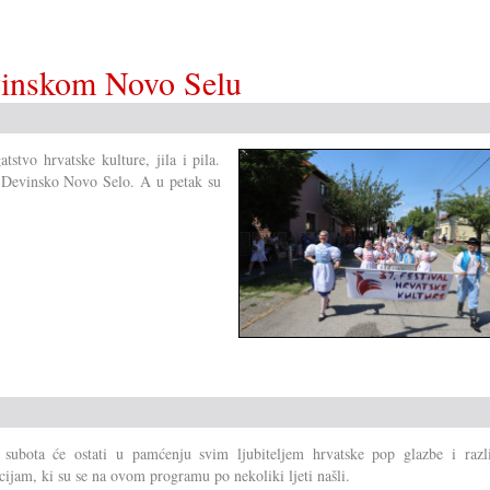
evinskom Novo Selu
stvo hrvatske kulture, jila i pila.
na Devinsko Novo Selo. A u petak su
 subota će ostati u pamćenju svim ljubiteljem hrvatske pop glazbe i razl
cijam, ki su se na ovom programu po nekoliki ljeti našli.