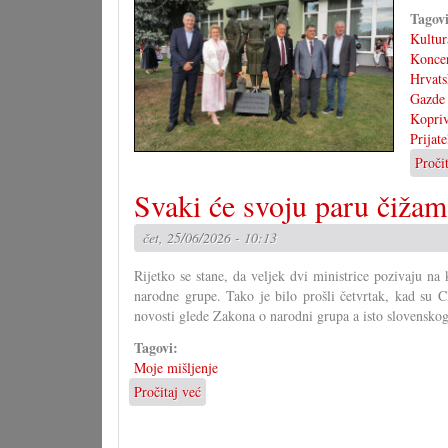
Tagov
Kultur
Konce
Hrvats
Gazde
Kopri
Prijat
Proči
Svaki će svoju paru čižam
čet, 25/06/2026 - 10:13
Rijetko se stane, da veljek dvi ministrice pozivaju na
narodne grupe. Tako je bilo prošli četvrtak, kad su 
novosti glede Zakona o narodni grupa a isto slovensko
Tagovi:
Moje mišljenje
Pročitaj već
o
Svaki
će