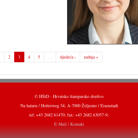
1
2
3
4
5
…
sljedeća ›
zadnja »
© HŠtD - Hrvatsko štamparsko društvo
Na hataru / Hotterweg 54, A-7000 Željezno / Eisenstadt
tel: +43 2682 61470; fax: +43 2682 63057-9;
E-Mail / Kontakt