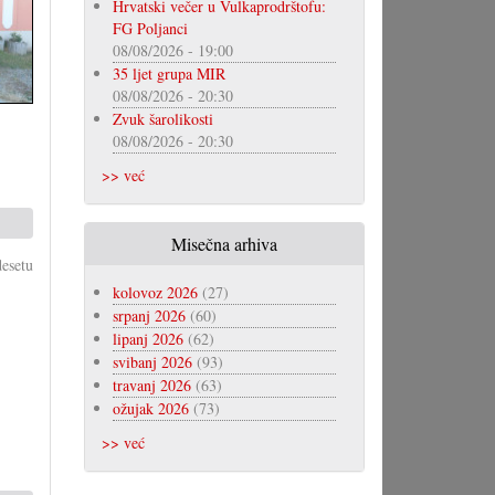
Hrvatski večer u Vulkaprodrštofu:
FG Poljanci
08/08/2026 - 19:00
35 ljet grupa MIR
08/08/2026 - 20:30
Zvuk šarolikosti
08/08/2026 - 20:30
>> već
Misečna arhiva
esetu
kolovoz 2026
(27)
srpanj 2026
(60)
lipanj 2026
(62)
svibanj 2026
(93)
travanj 2026
(63)
ožujak 2026
(73)
>> već