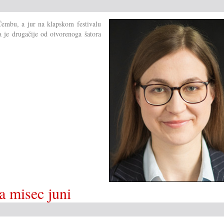
pjesme
u
 Čembu, a jur na klapskom festivalu
južnom
ka je drugačije od otvorenoga šatora
Gradišću
za misec juni