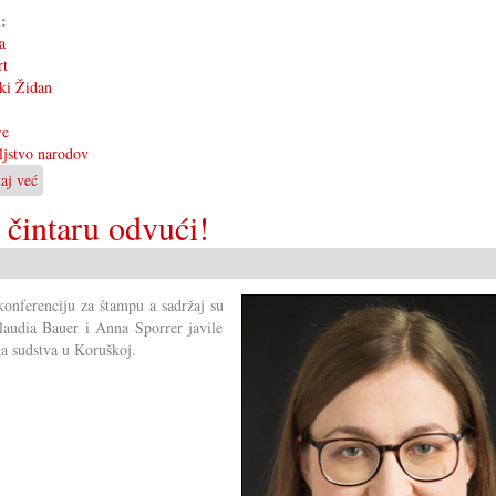
i:
a
rt
ki Židan
ve
eljstvo narodov
taj već
o
Prijateljstvo
 čintaru odvući!
narodov
 konferenciju za štampu a sadržaj su
Claudia Bauer i Anna Sporrer javile
ga sudstva u Koruškoj.