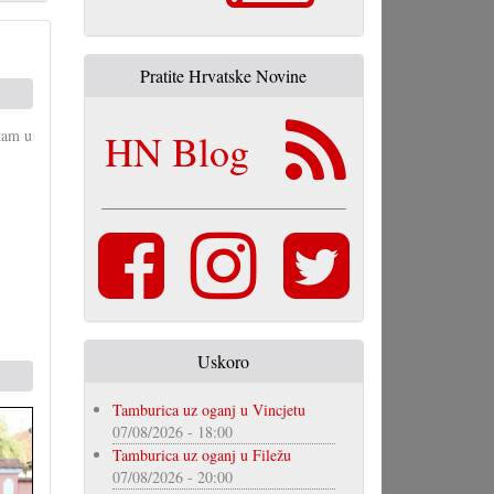
Pratite Hrvatske Novine
jkam u
HN Blog
Uskoro
Tamburica uz oganj u Vincjetu
07/08/2026 - 18:00
Tamburica uz oganj u Filežu
07/08/2026 - 20:00