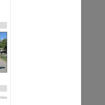
ičnim