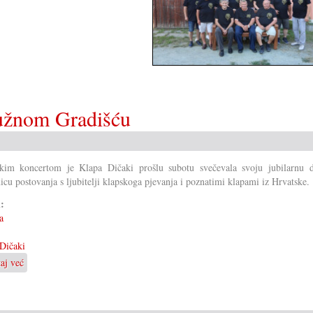
južnom Gradišću
kim koncertom je Klapa Dičaki prošlu subotu svečevala svoju jubilarnu d
nicu postovanja s ljubitelji klapskoga pjevanja i poznatimi klapami iz Hrvatske.
i:
a
Dičaki
taj već
o
10
ljet
klapske