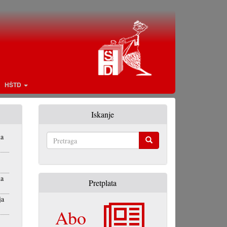
HŠTD
Iskanje
na
Pretraga
na
Pretplata
ja
Abo