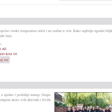
sječno visoke temperature utiču i na rasline u vrtu. Kako najbolje ugodati bil
suhi faza.
i:
 stil
jeto kroz vrt
taj već
o
Vrt
pod
vrućinom
a a ujedno i poslidnji nastup. Grupa
astupom skoro svih aktivnih i bivših