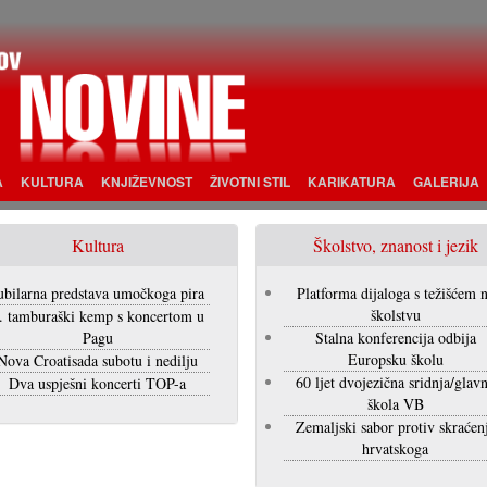
A
KULTURA
KNJIŽEVNOST
ŽIVOTNI STIL
KARIKATURA
GALERIJA
Kultura
Školstvo, znanost i jezik
ubilarna predstava umočkoga pira
Platforma dijaloga s težišćem 
školstvu
. tamburaški kemp s koncertom u
Pagu
Stalna konferencija odbija
Europsku školu
Nova Croatisada subotu i nedilju
60 ljet dvojezična sridnja/glav
Dva uspješni koncerti TOP-a
škola VB
Zemaljski sabor protiv skraćen
hrvatskoga