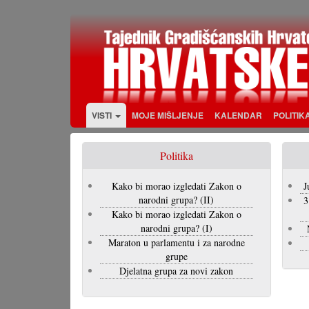
Skoči
na
glavni
sadržaj
VISTI
MOJE MIŠLJENJE
KALENDAR
POLITIK
Politika
Kako bi morao izgledati Zakon o
J
narodni grupa? (II)
3
Kako bi morao izgledati Zakon o
narodni grupa? (I)
Maraton u parlamentu i za narodne
grupe
Djelatna grupa za novi zakon