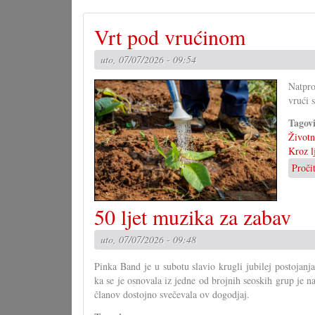
Vrt pod vrućinom
uto, 07/07/2026 - 09:54
Natpro
vrući 
Tagov
Životni
Kroz l
Proči
50 ljet muzika za zabav
uto, 07/07/2026 - 09:48
Pinka Band je u subotu slavio krugli jubilej postojanj
ka se je osnovala iz jedne od brojnih seoskih grup je n
članov dostojno svečevala ov dogodjaj.