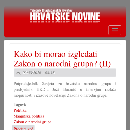
Skoči
na
glavni
sadržaj
Toggle
navigati
Kako bi morao izgledati
Zakon o narodni grupa? (II)
sri, 05/08/2026 - 08:18
Potpredsjednik Savjeta za hrvatsku narodnu grupu i
predsjednik HKD-a Joži Buranić u intervjuu razlaže
mogućnosti i izazove novelacije Zakona o narodni grupa.
Tagovi:
Politika
Manjinska politika
Zakon o narodni grupa
Pročitaj već
o