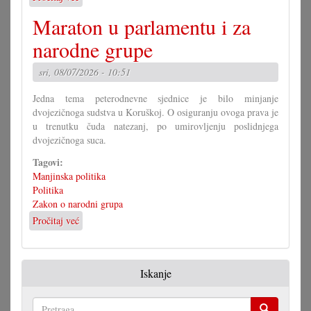
Kako
Maraton u parlamentu i za
bi
morao
narodne grupe
izgledati
Zakon
sri, 08/07/2026 - 10:51
o
narodni
Jedna tema peterodnevne sjednice je bilo minjanje
grupa?
dvojezičnoga sudstva u Koruškoj. O osiguranju ovoga prava je
(II)
u trenutku čuda natezanj, po umirovljenju poslidnjega
dvojezičnoga suca.
Tagovi:
Manjinska politika
Politika
Zakon o narodni grupa
Pročitaj već
o
Maraton
u
parlamentu
Iskanje
i
za
narodne