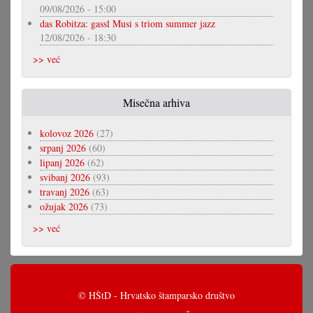
09/08/2026 - 15:00
das Robitza: gassl Musi s triom summer jazz
12/08/2026 - 18:30
>> već
Misečna arhiva
kolovoz 2026
(27)
srpanj 2026
(60)
lipanj 2026
(62)
svibanj 2026
(93)
travanj 2026
(63)
ožujak 2026
(73)
>> već
© HŠtD - Hrvatsko štamparsko društvo