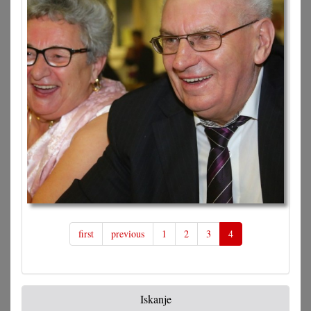
first
previous
1
2
3
4
Iskanje