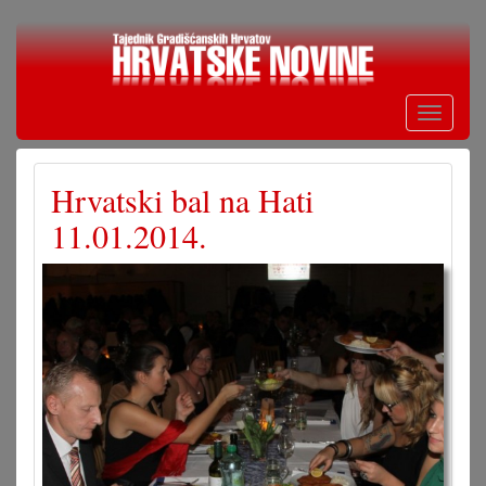
Skoči
na
glavni
sadržaj
Toggle
navigati
Hrvatski bal na Hati
11.01.2014.