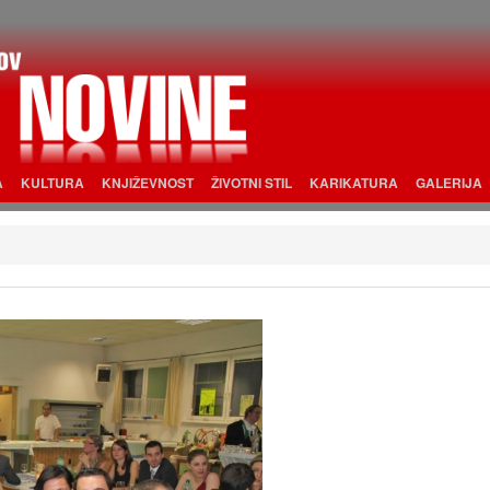
A
KULTURA
KNJIŽEVNOST
ŽIVOTNI STIL
KARIKATURA
GALERIJA