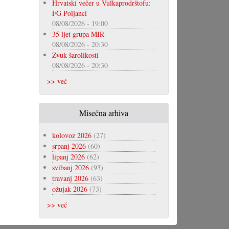
Hrvatski večer u Vulkaprodrštofu:
FG Poljanci
08/08/2026 - 19:00
35 ljet grupa MIR
08/08/2026 - 20:30
Zvuk šarolikosti
08/08/2026 - 20:30
>> već
Misečna arhiva
kolovoz 2026
(27)
srpanj 2026
(60)
lipanj 2026
(62)
svibanj 2026
(93)
travanj 2026
(63)
ožujak 2026
(73)
>> već