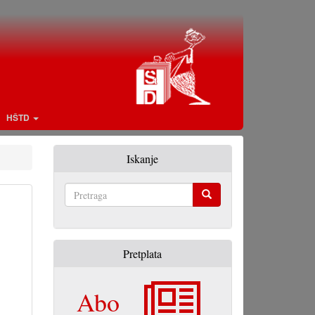
HŠTD
Iskanje
Pretraga
Pretplata
Abo