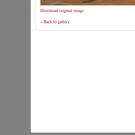
Download original image
« Back to gallery