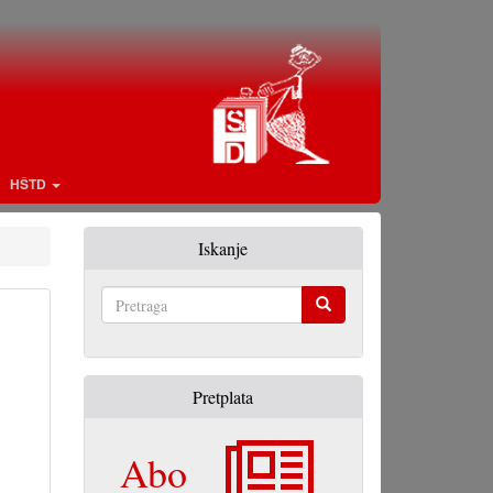
HŠTD
Iskanje
Pretraga
Pretplata
Abo