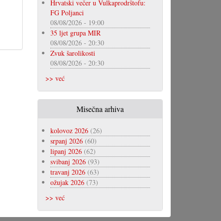
Hrvatski večer u Vulkaprodrštofu:
FG Poljanci
08/08/2026 - 19:00
35 ljet grupa MIR
08/08/2026 - 20:30
Zvuk šarolikosti
08/08/2026 - 20:30
>> već
Misečna arhiva
kolovoz 2026
(26)
srpanj 2026
(60)
lipanj 2026
(62)
svibanj 2026
(93)
travanj 2026
(63)
ožujak 2026
(73)
>> već