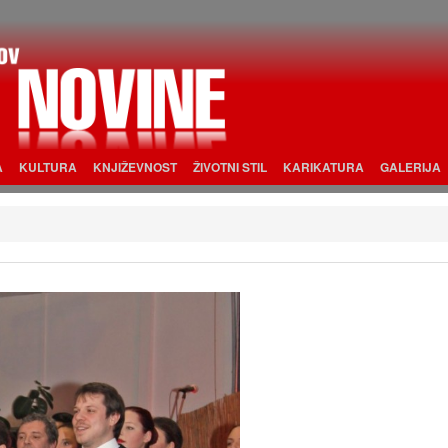
A
KULTURA
KNJIŽEVNOST
ŽIVOTNI STIL
KARIKATURA
GALERIJA