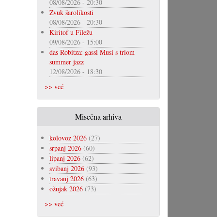
08/08/2026 - 20:30
Zvuk šarolikosti
08/08/2026 - 20:30
Kiritof u Filežu
09/08/2026 - 15:00
das Robitza: gassl Musi s triom
summer jazz
12/08/2026 - 18:30
>> već
Misečna arhiva
kolovoz 2026
(27)
srpanj 2026
(60)
lipanj 2026
(62)
svibanj 2026
(93)
travanj 2026
(63)
ožujak 2026
(73)
>> već