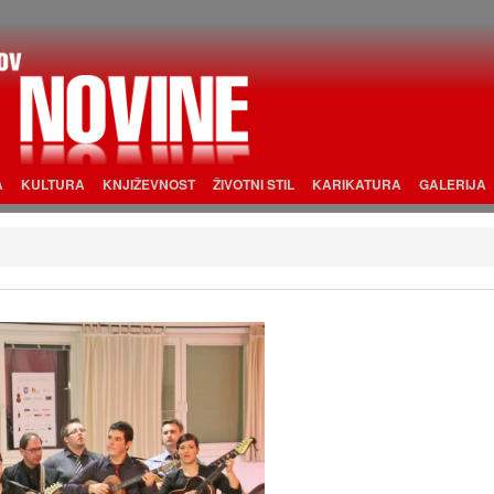
A
KULTURA
KNJIŽEVNOST
ŽIVOTNI STIL
KARIKATURA
GALERIJA