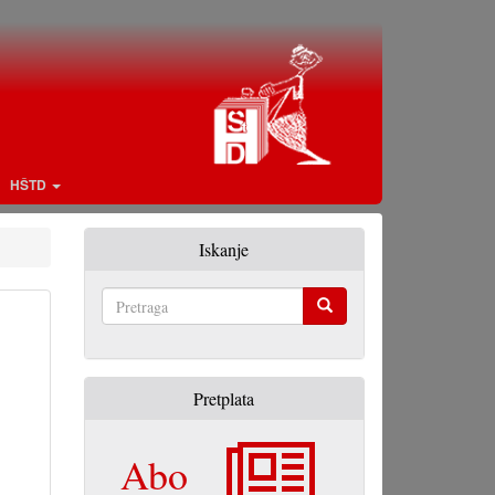
HŠTD
Iskanje
Pretraga
Pretplata
Abo