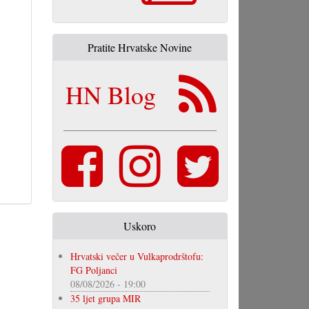
Pratite Hrvatske Novine
HN Blog
Uskoro
Hrvatski večer u Vulkaprodrštofu:
FG Poljanci
08/08/2026 - 19:00
35 ljet grupa MIR