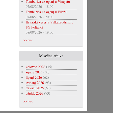
Tamburica uz oganj u Vincjetu
07/08/2026 - 18:00
Tamburica uz oganj u Filežu
07/08/2026 - 20:00
Hrvatski večer u Vulkaprodrštofu:
FG Poljanci
08/08/2026 - 19:00
>> već
Misečna arhiva
kolovoz 2026
(15)
srpanj 2026
(60)
lipanj 2026
(62)
svibanj 2026
(93)
travanj 2026
(63)
ožujak 2026
(73)
>> već