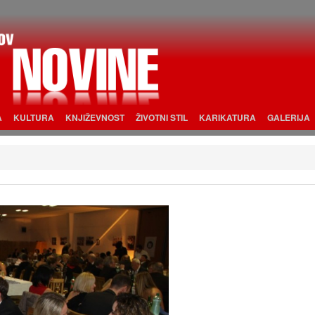
A
KULTURA
KNJIŽEVNOST
ŽIVOTNI STIL
KARIKATURA
GALERIJA