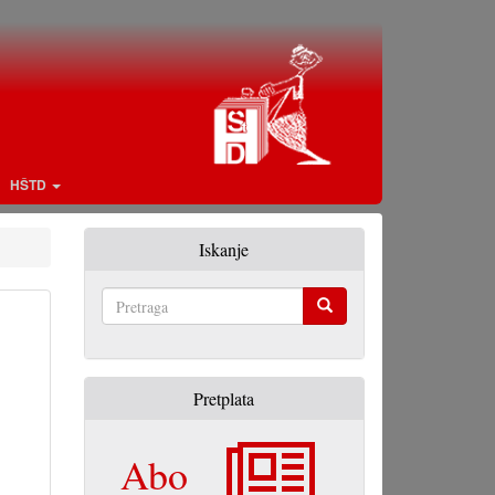
HŠTD
Iskanje
Pretraga
Pretplata
Abo