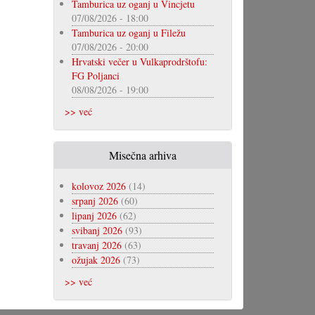
Tamburica uz oganj u Vincjetu
07/08/2026 - 18:00
Tamburica uz oganj u Filežu
07/08/2026 - 20:00
Hrvatski večer u Vulkaprodrštofu:
FG Poljanci
08/08/2026 - 19:00
>> već
Misečna arhiva
kolovoz 2026
(14)
srpanj 2026
(60)
lipanj 2026
(62)
svibanj 2026
(93)
travanj 2026
(63)
ožujak 2026
(73)
>> već