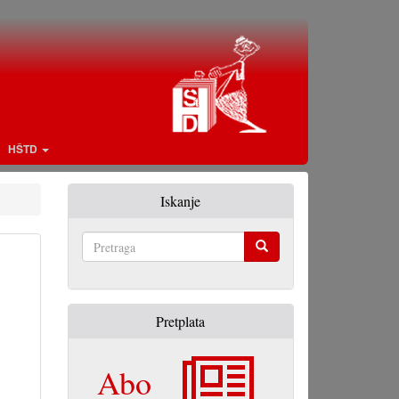
HŠTD
Iskanje
Pretraga
Pretplata
Abo