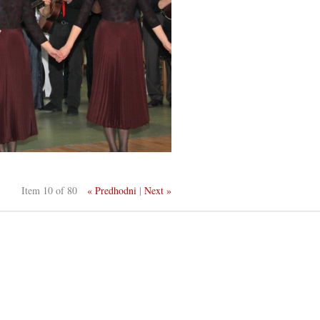
Item 10 of 80
« Predhodni
|
Next »