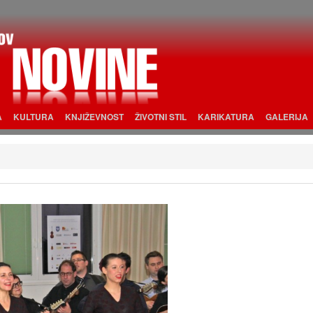
A
KULTURA
KNJIŽEVNOST
ŽIVOTNI STIL
KARIKATURA
GALERIJA