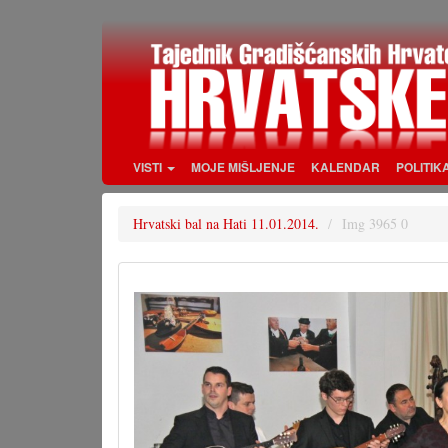
Skoči
na
glavni
sadržaj
VISTI
MOJE MIŠLJENJE
KALENDAR
POLITIK
Hrvatski bal na Hati 11.01.2014.
Img 3965 0