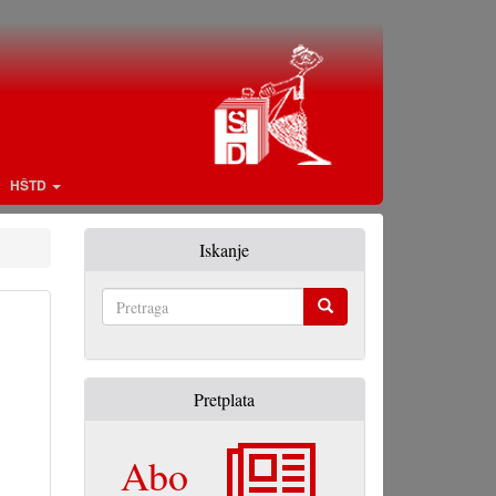
HŠTD
Iskanje
Pretraga
Pretplata
Abo