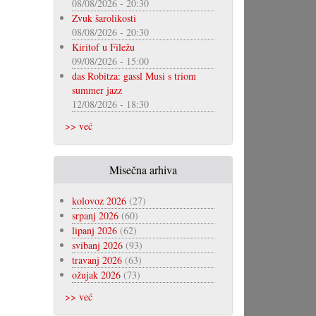
08/08/2026 - 20:30
Zvuk šarolikosti
08/08/2026 - 20:30
Kiritof u Filežu
09/08/2026 - 15:00
das Robitza: gassl Musi s triom
summer jazz
12/08/2026 - 18:30
>> već
Misečna arhiva
kolovoz 2026
(27)
srpanj 2026
(60)
lipanj 2026
(62)
svibanj 2026
(93)
travanj 2026
(63)
ožujak 2026
(73)
>> već