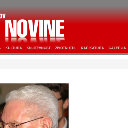
A
KULTURA
KNJIŽEVNOST
ŽIVOTNI STIL
KARIKATURA
GALERIJA