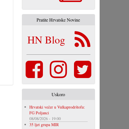
Pratite Hrvatske Novine
HN Blog
Uskoro
Hrvatski večer u Vulkaprodrštofu:
FG Poljanci
08/08/2026 - 19:00
35 ljet grupa MIR