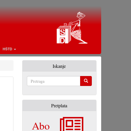
HŠTD
Iskanje
Pretraga
Pretplata
Abo