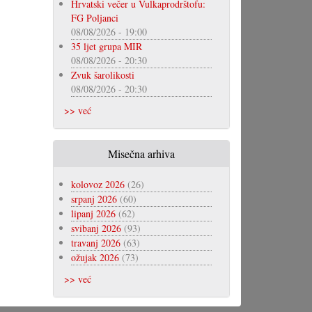
Hrvatski večer u Vulkaprodrštofu:
FG Poljanci
08/08/2026 - 19:00
35 ljet grupa MIR
08/08/2026 - 20:30
Zvuk šarolikosti
08/08/2026 - 20:30
>> već
Misečna arhiva
kolovoz 2026
(26)
srpanj 2026
(60)
lipanj 2026
(62)
svibanj 2026
(93)
travanj 2026
(63)
ožujak 2026
(73)
>> već