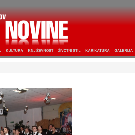
A
KULTURA
KNJIŽEVNOST
ŽIVOTNI STIL
KARIKATURA
GALERIJA