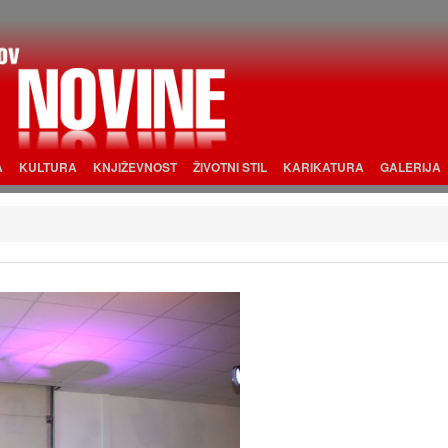
A
KULTURA
KNJIŽEVNOST
ŽIVOTNI STIL
KARIKATURA
GALERIJA