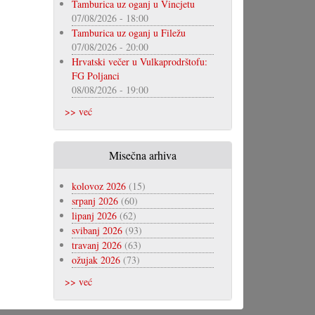
Tamburica uz oganj u Vincjetu
07/08/2026 - 18:00
Tamburica uz oganj u Filežu
07/08/2026 - 20:00
Hrvatski večer u Vulkaprodrštofu:
FG Poljanci
08/08/2026 - 19:00
>> već
Misečna arhiva
kolovoz 2026
(15)
srpanj 2026
(60)
lipanj 2026
(62)
svibanj 2026
(93)
travanj 2026
(63)
ožujak 2026
(73)
>> već