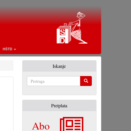
HŠTD
Iskanje
Pretraga
Pretplata
Abo