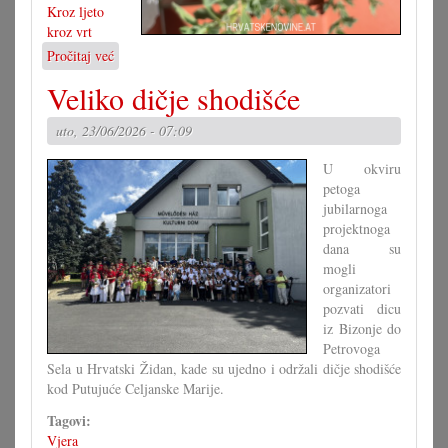
Kroz ljeto
kroz vrt
Pročitaj već
o
Rože
Veliko dičje shodišće
i
druge
uto, 23/06/2026 - 07:09
kraljice
vrta
U okviru
petoga
jubilarnoga
projektnoga
dana su
mogli
organizatori
pozvati dicu
iz Bizonje do
Petrovoga
Sela u Hrvatski Židan, kade su ujedno i održali dičje shodišće
kod Putujuće Celjanske Marije.
Tagovi:
Vjera