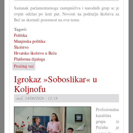
Sastanak parlamentarnoga zastupničtva i narodnih grup se je
ovput održao po šesti put. Novosti na području školstva za
Beč su skrenuli pozornost na ovu temu.
Tagovi:
Politika
Manjinska politika
Školstvo
Hrvatsko školstvo u Beču
Platforma dijaloga
Pročitaj već
o
Platforma
Igrokaz »Soboslikar« u
dijaloga
s
Koljnofu
težišćem
na
ned, 14/06/2026 - 12:18
školstvu
Profesionalna
kazališna
grupa iz
Pečuha je