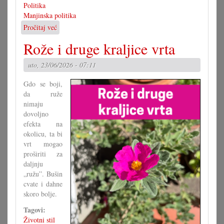
Politika
Manjinska politika
Pročitaj već
o
Djelatna
Rože i druge kraljice vrta
grupa
za
uto, 23/06/2026 - 07:11
novi
zakon
Gdo se boji,
da ruže
nimaju
dovoljno
efekta na
okolicu, ta bi
vrt mogao
proširiti za
daljnju
„ružu”. Bušin
cvate i dahne
skoro bolje.
Tagovi:
Životni stil