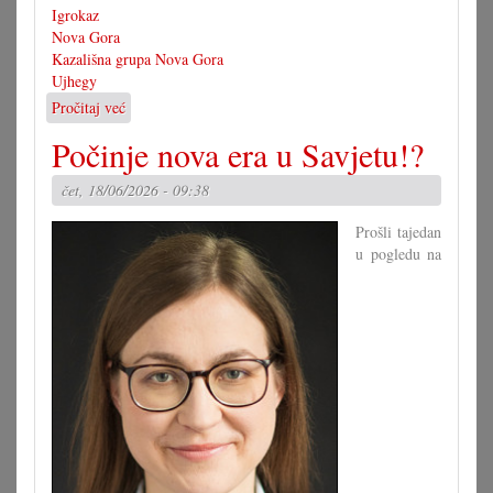
Igrokaz
Nova Gora
Kazališna grupa Nova Gora
Ujhegy
Pročitaj već
o
Uj
Počinje nova era u Savjetu!?
kako
je
čet, 18/06/2026 - 09:38
nastala
Nova
Prošli tajedan
Gora
u pogledu na