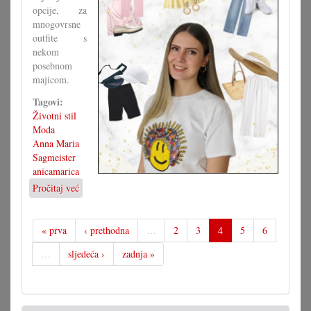
opcije, za
mnogovrsne
outfite s
nekom
posebnom
majicom.
Tagovi:
Životni stil
Moda
Anna Maria
Sagmeister
anicamarica
Pročitaj već
o
Majica
s
motivom,
« prva
‹ prethodna
…
2
3
4
5
6
brojne
…
sljedeća ›
zadnja »
mogućnosti