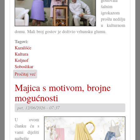
gostovala
šalnim
igrokazom
prošlu nedilju
u kulturnom
domu. Mali broj gostov je doživio vrhunsku glumu.
Tagovi:
Kazališće
Kultura
Koljnof
Soboslikar
Pročitaj već
o
Igrokaz
Majica s motivom, brojne
»Soboslikar«
u
mogućnosti
Koljnofu
pet, 12/06/2026 - 07:37
U ovom
članku ću s
vami dijeliti
najbolje