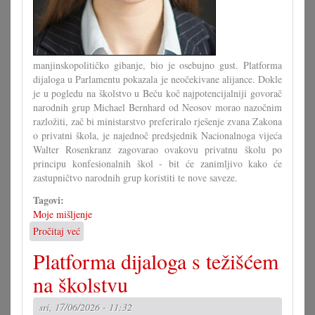
manjinskopolitičko gibanje, bio je osebujno gust. Platforma
dijaloga u Parlamentu pokazala je neočekivane alijance. Dokle
je u pogledu na školstvo u Beču koč najpotencijalniji govorač
narodnih grup Michael Bernhard od Neosov morao nazočnim
razložiti, zač bi ministarstvo preferiralo rješenje zvana Zakona
o privatni škola, je najednoč predsjednik Nacionalnoga vijeća
Walter Rosenkranz zagovarao ovakovu privatnu školu po
principu konfesionalnih škol - bit će zanimljivo kako će
zastupničtvo narodnih grup koristiti te nove saveze.
Tagovi:
Moje mišljenje
Pročitaj već
o
Počinje
Platforma dijaloga s težišćem
nova
era
na školstvu
u
Savjetu!?
sri, 17/06/2026 - 11:32