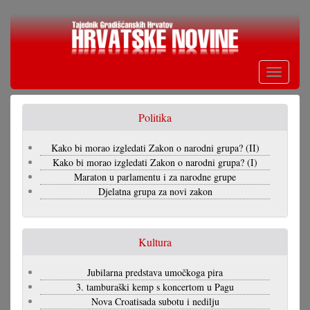
Skoči
na
glavni
sadržaj
Toggle
navigati
Politika
Kako bi morao izgledati Zakon o narodni grupa? (II)
Kako bi morao izgledati Zakon o narodni grupa? (I)
Maraton u parlamentu i za narodne grupe
Djelatna grupa za novi zakon
Kultura
Jubilarna predstava umočkoga pira
3. tamburaški kemp s koncertom u Pagu
Nova Croatisada subotu i nedilju