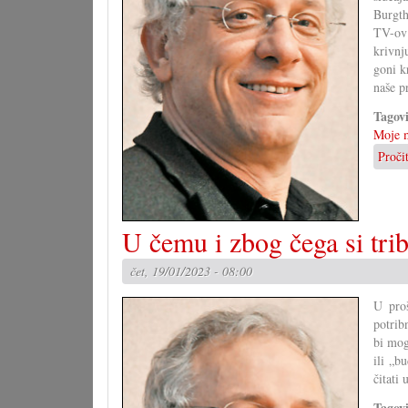
Burgth
TV-ov 
krivnju
goni kr
naše pr
Tagov
Moje m
Proči
U čemu i zbog čega si tri
čet, 19/01/2023 - 08:00
U pro
potrib
bi mog
ili „b
čitati
Tagov