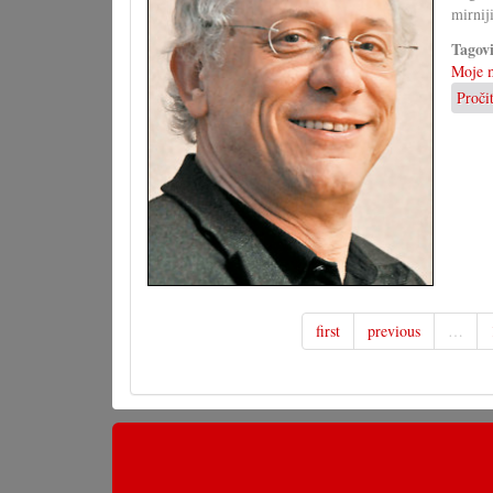
mirnij
Tagov
Moje m
Proči
first
previous
…