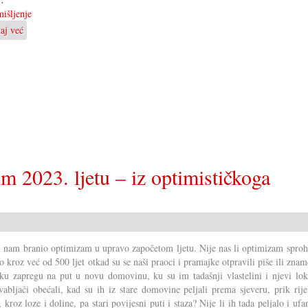
išljenje
taj već
o
U
čemu
i
zbog
čega
si
tribamo
„zasukati
rukave“
2023.
om 2023. ljetu – iz optimističkoga
ljeta?
 nam branio optimizam u upravo započetom ljetu. Nije nas li optimizam sproh
o kroz već od 500 ljet otkad su se naši praoci i pramajke otpravili piše ili zna
ku zapregu na put u novu domovinu, ku su im tadašnji vlastelini i njevi loka
vabljači obećali, kad su ih iz stare domovine peljali prema sjeveru, prik rij
 kroz loze i doline, pa stari povijesni puti i staza? Nije li ih tada peljalo i ufa