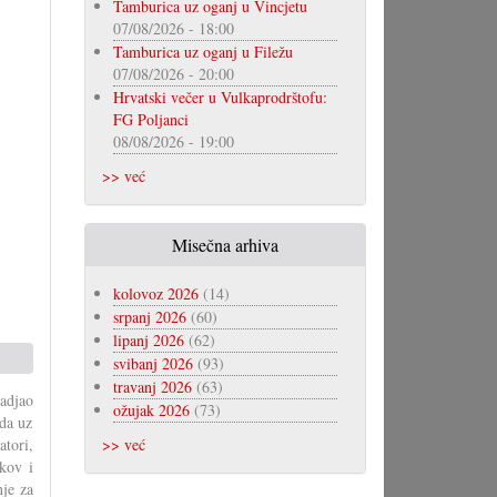
Tamburica uz oganj u Vincjetu
07/08/2026 - 18:00
Tamburica uz oganj u Filežu
07/08/2026 - 20:00
Hrvatski večer u Vulkaprodrštofu:
FG Poljanci
08/08/2026 - 19:00
>> već
Misečna arhiva
kolovoz 2026
(14)
srpanj 2026
(60)
lipanj 2026
(62)
svibanj 2026
(93)
travanj 2026
(63)
adjao
ožujak 2026
(73)
mda uz
tori,
>> već
ekov i
nje za