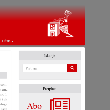
HŠTD
Iskanje
Pretraga
icom,
Pretplata
prema
amo li
i i da
Abo
atoga
m sada