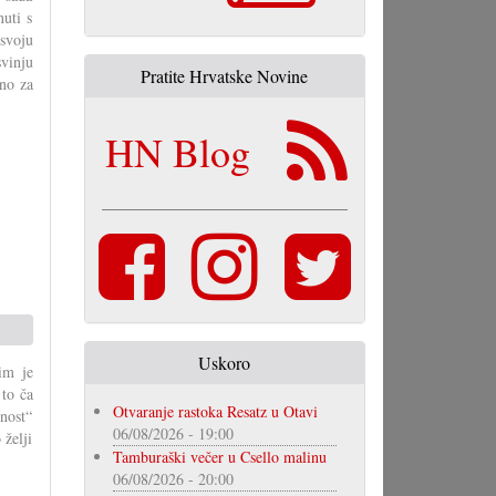
nuti s
 svoju
svinju
Pratite Hrvatske Novine
jno za
HN Blog
Uskoro
im je
to ča
Otvaranje rastoka Resatz u Otavi
́nost“
06/08/2026 - 19:00
 želji
Tamburaški večer u Csello malinu
06/08/2026 - 20:00