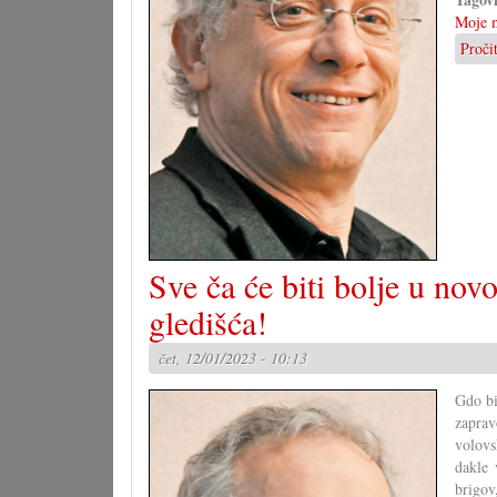
Moje m
Proči
Sve ča će biti bolje u nov
gledišća!
čet, 12/01/2023 - 10:13
Gdo bi
zaprav
volovs
dakle 
brigov,