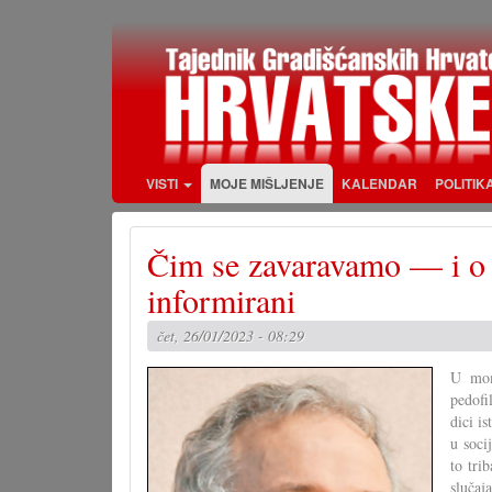
Skoči
na
glavni
sadržaj
VISTI
MOJE MIŠLJENJE
KALENDAR
POLITIK
Čim se zavaravamo — i o č
informirani
čet, 26/01/2023 - 08:29
U mome
pedofi
dici i
u soci
to tri
sluča