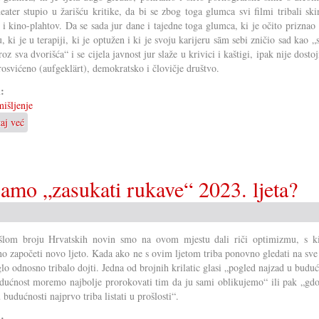
eater stupio u žarišću kritike, da bi se zbog toga glumca svi filmi tribali ski
i kino-plahtov. Da se sada jur dane i tajedne toga glumca, ki je očito priznao
, ki je u terapiji, ki je optužen i ki je svoju karijeru sām sebi zničio sad kao „
oz sva dvorišća“ i se cijela javnost jur slaže u krivici i kaštigi, ipak nije dosto
osvićeno (aufgeklärt), demokratsko i človičje društvo.
i:
išljenje
taj već
o
Čim
se
zavaravamo
—
bamo „zasukati rukave“ 2023. ljeta?
i
o
čemu
bi
šlom broju Hrvatskih novin smo na ovom mjestu dali riči optimizmu, s k
znatno
no započeti novo ljeto. Kada ako ne s ovim ljetom triba ponovno gledati na sve 
bolje
lo odnosno tribalo dojti. Jedna od brojnih krilatic glasi „pogled najzad u buduc
tribali
udućnost moremo najbolje prorokovati tim da ju sami oblikujemo“ ili pak „gdo
biti
 u budućnosti najprvo triba listati u prošlosti“.
informirani
i: