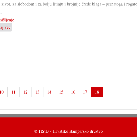
i život, za slobodom i za bolju litinju i brojnije črede blaga – pernatoga i rogat
i:
išljenje
taj već
o
Sve
ča
će
biti
bolje
u
novom
2023.
ljetu
–
10
11
12
13
14
15
16
17
18
iz
optimističkoga
gledišća!
© HŠtD - Hrvatsko štamparsko društvo