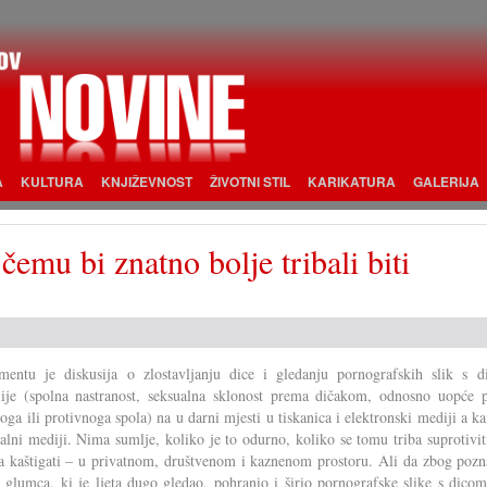
A
KULTURA
KNJIŽEVNOST
ŽIVOTNI STIL
KARIKATURA
GALERIJA
emu bi znatno bolje tribali biti
ntu je diskusija o zlostavljanju dice i gledanju pornografskih slik s d
lije (spolna nastranost, seksualna sklonost prema dičakom, odnosno uopće 
stoga ili protivnoga spola) na u darni mjesti u tiskanica i elektronski mediji a k
jalni mediji. Nima sumlje, koliko je to odurno, koliko se tomu triba suprotivit
ba kaštigati – u privatnom, društvenom i kaznenom prostoru. Ali da zbog pozn
ja glumca, ki je ljeta dugo gledao, pohranio i širio pornografske slike s dico