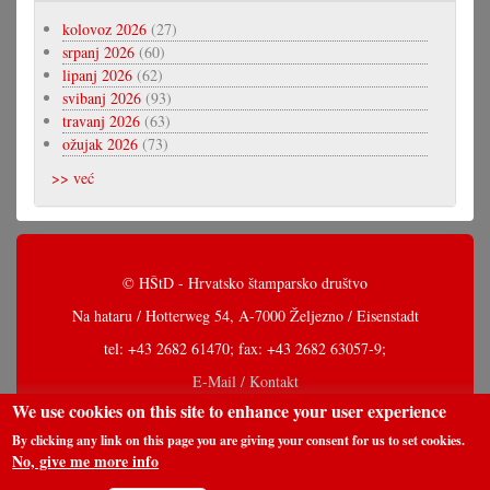
kolovoz 2026
(27)
srpanj 2026
(60)
lipanj 2026
(62)
svibanj 2026
(93)
travanj 2026
(63)
ožujak 2026
(73)
>> već
© HŠtD - Hrvatsko štamparsko društvo
Na hataru / Hotterweg 54, A-7000 Željezno / Eisenstadt
tel: +43 2682 61470; fax: +43 2682 63057-9;
E-Mail / Kontakt
We use cookies on this site to enhance your user experience
By clicking any link on this page you are giving your consent for us to set cookies.
No, give me more info