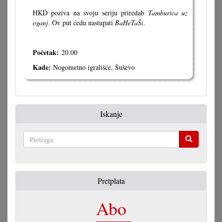
HKD poziva na svoju seriju priredab
Tamburica uz
oganj
. Ov put ćedu nastupati
BaHeTaŠi
.
Početak:
20.00
Kade:
Nogometno igrališće, Šuševo
Iskanje
Pretraga
Pretplata
Abo