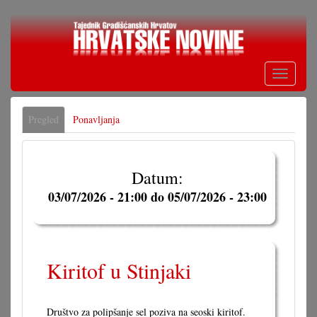
Skoči
na
glavni
sadržaj
Toggle
navigati
Primarne
Pregled
(aktivna
Ponavljanja
oznake
oznaka)
Datum:
03/07/2026 - 21:00
do
05/07/2026 - 23:00
Kiritof u Stinjaki
Društvo za polipšanje sel poziva na seoski kiritof.