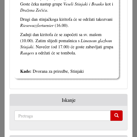
Goste čeka nastup grupe
Veseli Stinjaki i Branko
kot i
Dražena Zečića
.
Drugi dan stinjačkoga kiritofa će se održati takozvani
Riesewuzzlerturnier
(16.00).
Zadnji dan kiritofa će se započeti sa sv. mašom
(10.00). Zatim slijedi pomašnica s
Limenom glazbom
Stinjaki
. Navečer (od 17.00) će goste zabavljati grupa
Rangers
a održati će se tombola.
Kade:
Dvorana za priredbe, Stinjaki
Iskanje
Pretraga