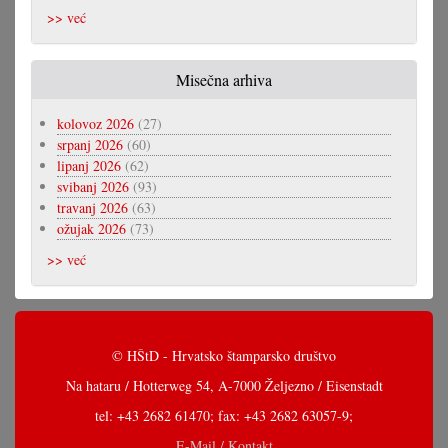
>> već
Misečna arhiva
kolovoz 2026
(27)
srpanj 2026
(60)
lipanj 2026
(62)
svibanj 2026
(93)
travanj 2026
(63)
ožujak 2026
(73)
>> već
© HŠtD - Hrvatsko štamparsko društvo
Na hataru / Hotterweg 54, A-7000 Željezno / Eisenstadt
tel: +43 2682 61470; fax: +43 2682 63057-9;
E-Mail / Kontakt